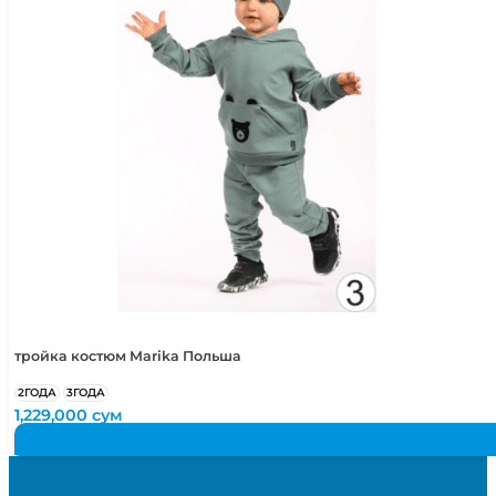
тройка костюм Marika Польша
2ГОДА
3ГОДА
1,229,000
сум