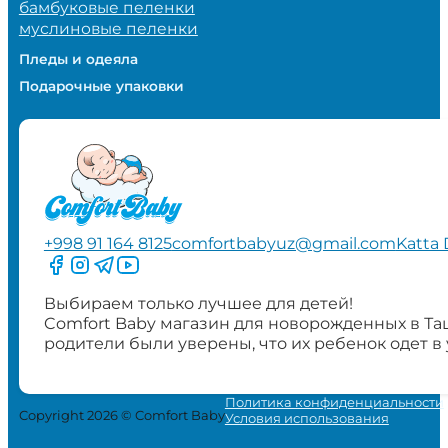
бамбуковые пеленки
муслиновые пеленки
Пледы и одеяла
Подарочные упаковки
+998 91 164 8125
comfortbabyuz@gmail.com
Katta 
Следите за нами на Facebook
Следите за нами в Instagram
Следите за нами в Telegram
Следите за нами в YouTube
Выбираем только лучшее для детей!
Comfort Baby магазин для новорожденных в Та
родители были уверены, что их ребенок одет в
Политика конфиденциальности
Copyright 2026 © Comfort Baby
Условия использования