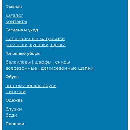
Главная
каталог
контакты
Гигиена и уход
пеленальные матрасики
расчески, кусачки, щетки
Головные уборы
балаклавы | шарфы | снуды
всесезонные | демисезонные шапки
Обувь
анатомическая обувь
пинетки
Одежда
блузки
боди
Пеленки