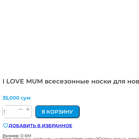
I LOVE MUM всесезонные носки для н
35,000
сум
Количество
В КОРЗИНУ
товара
I
ДОБАВИТЬ В ИЗБРАННОЕ
LOVE
MUM
Размер:
0-6М
Пол:
девочка, мальчик, унисекс
Цвет:
серый
Сезон:
весна, зима