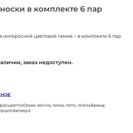
носки в комплекте 6 пар
 интересной цветовой гамме – в комплекте 6 пар
наличии, заказ недоступен.
ННОЕ
 расцветок
весна, зима, лето, осень
Сезон:
Бренд:
урция
Артикул: