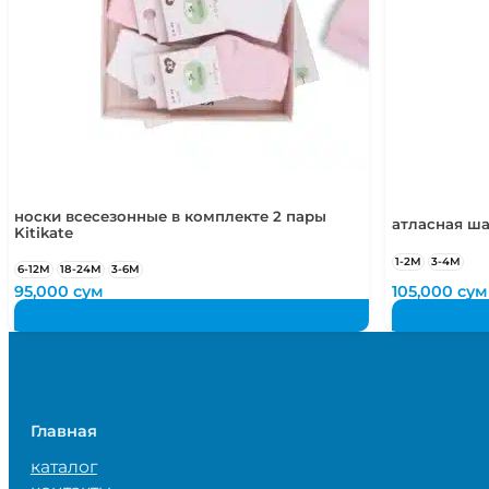
носки всесезонные в комплекте 2 пары
атласная ша
Kitikate
1-2М
3-4М
6-12М
18-24М
3-6М
95,000
сум
105,000
сум
Главная
каталог