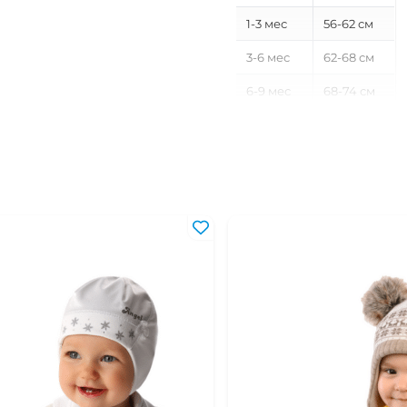
1-3 мес
56-62 см
3-6 мес
62-68 см
6-9 мес
68-74 см
9-12 мес
74-80 см
12-18 мес
80-86 см
18-24 мес
86-92 см
2-3 года
92-98 см
3-4 года
98-104 см
4-5 лет
104-110 см
5-6 лет
110-116 см