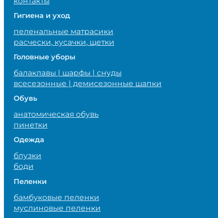
контакты
Гигиена и уход
пеленальные матрасики
расчески, кусачки, щетки
Головные уборы
балаклавы | шарфы | снуды
всесезонные | демисезонные шапки
Обувь
анатомическая обувь
пинетки
Одежда
блузки
боди
Пеленки
бамбуковые пеленки
муслиновые пеленки