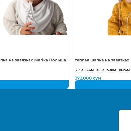
пка на завязках Marika Польша
теплая шапка на завязках
2-3М
3-4М
4-5М
5-10М
10-24М
372,000
сум