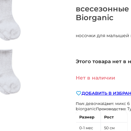
всесезонные 
Biorganic
носочки для малышей в
Этого товара нет в 
Нет в наличии
ДОБАВИТЬ В ИЗБРА
девочка
микс 6
Пол:
Цвет:
biorganic
Т
Производство:
Размер
Рост
0-1 мес
50 см