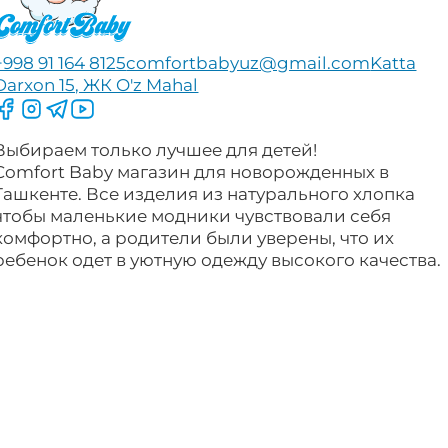
+998 91 164 8125
comfortbabyuz@gmail.com
Katta
Darxon 15, ЖК O'z Mahal
Следите за нами на Facebook
Следите за нами в Instagram
Следите за нами в Telegram
Следите за нами в YouTube
Выбираем только лучшее для детей!
Comfort Baby магазин для новорожденных в
Ташкенте. Все изделия из натурального хлопка
чтобы маленькие модники чувствовали себя
комфортно, а родители были уверены, что их
ребенок одет в уютную одежду высокого качества.