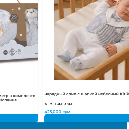
нарядный слип с шапкой небесный Kitik
метр в комплекте
 Испания
0-1М
1-3М
3-6М
425,000
сум