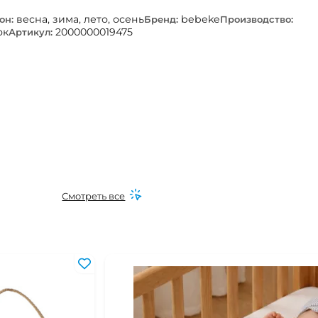
весна, зима, лето, осень
bebeke
он:
Бренд:
Производство:
ок
2000000019475
Артикул:
Смотреть все