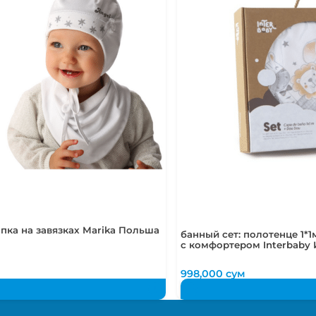
5-6 лет
110-116 см
пка на завязках Marika Польша
банный сет: полотенце 1*1
с комфортером Interbaby
998,000
сум