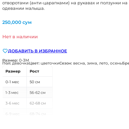
отворотами (анти-царапками) на рукавах и ползунки на 
одевании малыша.
250,000
сум
Нет в наличии
ДОБАВИТЬ В ИЗБРАННОЕ
Размер:
0-3М
Пол:
девочка
Цвет:
цветочки
Сезон:
весна, зима, лето, осень
Бр
Размер
Рост
0-1 мес
50 см
1-3 мес
56-62 см
3-6 мес
62-68 см
6-9 мес
68-74 см
9-12 мес
74-80 см