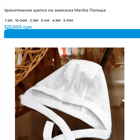
трикотажная шапка на завязках Marika Польша
1-2М
10-24М
2-3М
3-4М
4-5М
5-10М
322,000
сум