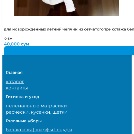
для новорожденных летний чепчик из сетчатого трикотажа бе
0-3М
40,000
сум
Главная
каталог
контакты
Гигиена и уход
пеленальные матрасики
расчески, кусачки, щетки
Головные уборы
балаклавы | шарфы | снуды