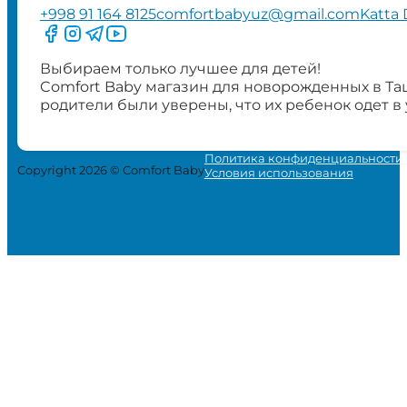
+998 91 164 8125
comfortbabyuz@gmail.com
Katta 
Следите за нами на Facebook
Следите за нами в Instagram
Следите за нами в Telegram
Следите за нами в YouTube
Выбираем только лучшее для детей!
Comfort Baby магазин для новорожденных в Та
родители были уверены, что их ребенок одет в
Политика конфиденциальности
Copyright 2026 © Comfort Baby
Условия использования