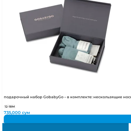
подарочный набор GobabyGo – в комплекте: нескользящие но
12-18М
735,000
сум