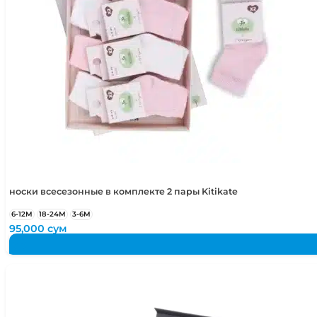
носки всесезонные в комплекте 2 пары Kitikate
6-12М
18-24М
3-6М
95,000
сум