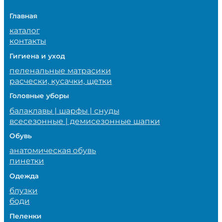
Главная
каталог
контакты
Гигиена и уход
пеленальные матрасики
расчески, кусачки, щетки
Головные уборы
балаклавы | шарфы | снуды
всесезонные | демисезонные шапки
Обувь
анатомическая обувь
пинетки
Одежда
блузки
боди
Пеленки