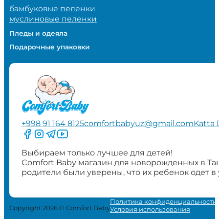
бамбуковые пеленки
муслиновые пеленки
Пледы и одеяла
Подарочные упаковки
+998 91 164 8125
comfortbabyuz@gmail.com
Katta 
Следите за нами на Facebook
Следите за нами в Instagram
Следите за нами в Telegram
Следите за нами в YouTube
Выбираем только лучшее для детей!
Comfort Baby магазин для новорожденных в Та
родители были уверены, что их ребенок одет в
Политика конфиденциальности
Copyright 2026 © Comfort Baby
Условия использования