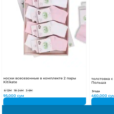
носки всесезонные в комплекте 2 пары
толстовка с
Kitikate
Польша
6-12М
18-24М
3-6М
3года
95,000
сум
460,000
су