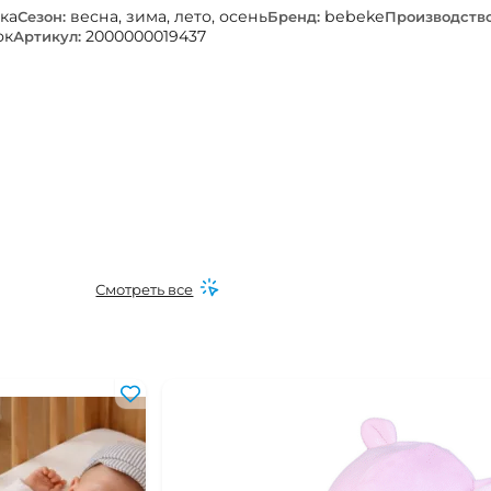
ка
весна, зима, лето, осень
bebeke
Сезон:
Бренд:
Производство
ок
2000000019437
Артикул:
Смотреть все