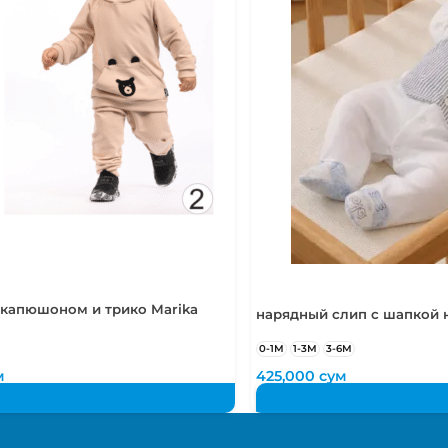
5-6 лет
110-116 см
 капюшоном и трико Marika
нарядный слип с шапкой н
0-1М
1-3М
3-6М
м
425,000
сум