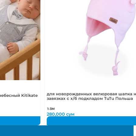
для новорожденных велюровая шапка 
ебесный Kitikate
завязках с х/б подкладом TuTu Польша
1-3М
280,000
сум