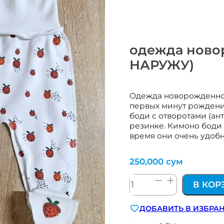
одежда ново
НАРУЖУ)
Одежда новорожденном
первых минут рождени
боди с отворотами (ан
резинке. Кимоно боди о
время они очень удоб
250,000
сум
Количество
В КОР
товара
одежда
ДОБАВИТЬ В ИЗБРА
новорожденному
в