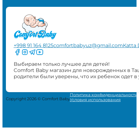
+998 91 164 8125
comfortbabyuz@gmail.com
Katta 
Следите за нами на Facebook
Следите за нами в Instagram
Следите за нами в Telegram
Следите за нами в YouTube
Выбираем только лучшее для детей!
Comfort Baby магазин для новорожденных в Та
родители были уверены, что их ребенок одет в
Политика конфиденциальности
Copyright 2026 © Comfort Baby
Условия использования