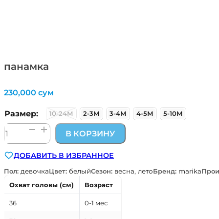
панамка
230,000
сум
Размер:
10-24М
2-3М
3-4М
4-5М
5-10М
Количество
В КОРЗИНУ
товара
панамка
ДОБАВИТЬ В ИЗБРАННОЕ
Пол:
девочка
Цвет:
белый
Сезон:
весна, лето
Бренд:
marika
Прои
Охват головы (см)
Возраст
36
0-1 мес