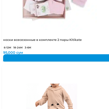
носки всесезонные в комплекте 2 пары Kitikate
6-12М
18-24М
3-6М
95,000
сум