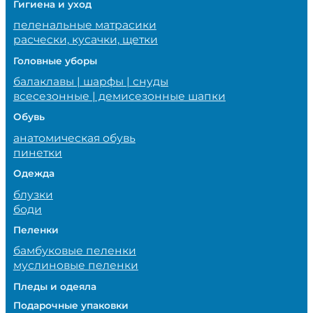
Гигиена и уход
пеленальные матрасики
расчески, кусачки, щетки
Головные уборы
балаклавы | шарфы | снуды
всесезонные | демисезонные шапки
Обувь
анатомическая обувь
пинетки
Одежда
блузки
боди
Пеленки
бамбуковые пеленки
муслиновые пеленки
Пледы и одеяла
Подарочные упаковки