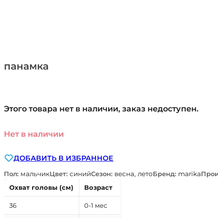
панамка
Этого товара нет в наличии, заказ недоступен.
Нет в наличии
ДОБАВИТЬ В ИЗБРАННОЕ
Пол:
мальчик
Цвет:
синий
Сезон:
весна, лето
Бренд:
marika
Прои
Охват головы (см)
Возраст
36
0-1 мес