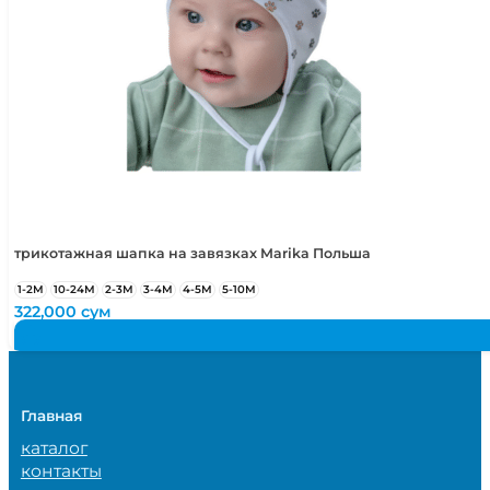
трикотажная шапка на завязках Marika Польша
1-2М
10-24М
2-3М
3-4М
4-5М
5-10М
322,000
сум
Главная
каталог
контакты