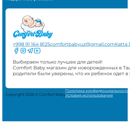
+998 91 164 8125
comfortbabyuz@gmail.com
Katta 
Следите за нами на Facebook
Следите за нами в Instagram
Следите за нами в Telegram
Следите за нами в YouTube
Выбираем только лучшее для детей!
Comfort Baby магазин для новорожденных в Та
родители были уверены, что их ребенок одет в
Политика конфиденциальности
Copyright 2026 © Comfort Baby
Условия использования