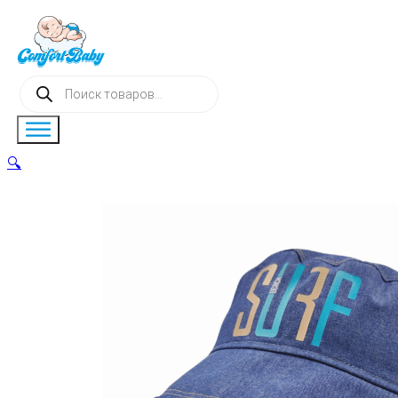
Поиск
товаров
🔍