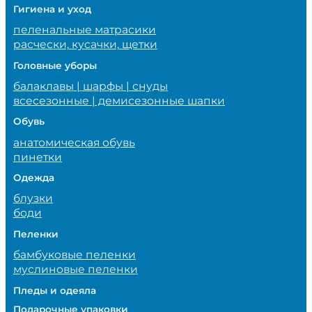
Гигиена и уход
пеленальные матрасики
расчески, кусачки, щетки
Головные уборы
балаклавы | шарфы | снуды
всесезонные | демисезонные шапки
Обувь
анатомическая обувь
пинетки
Одежда
блузки
боди
Пеленки
бамбуковые пеленки
муслиновые пеленки
Пледы и одеяла
Подарочные упаковки