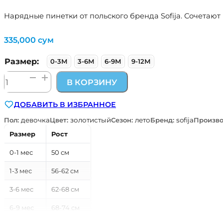
Нарядные пинетки от польского бренда Sofija. Сочетаю
335,000
сум
Размер:
0-3М
3-6М
6-9М
9-12М
Количество
В КОРЗИНУ
товара
золотистые
ДОБАВИТЬ В ИЗБРАННОЕ
нарядные
пинетки
Пол:
девочка
Цвет:
золотистый
Сезон:
лето
Бренд:
sofija
Произво
SOFIJA
Размер
Рост
Польша
0-1 мес
50 см
1-3 мес
56-62 см
3-6 мес
62-68 см
6-9 мес
68-74 см