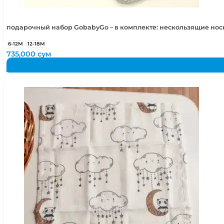
подарочный набор GobabyGo – в комплекте: нескользящие но
6-12М
12-18М
735,000
сум