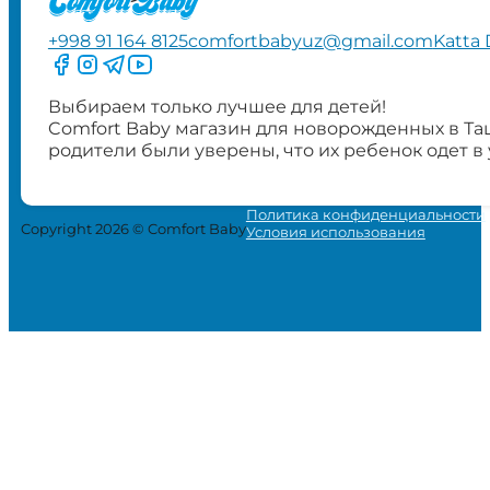
+998 91 164 8125
comfortbabyuz@gmail.com
Katta 
Следите за нами на Facebook
Следите за нами в Instagram
Следите за нами в Telegram
Следите за нами в YouTube
Выбираем только лучшее для детей!
Comfort Baby магазин для новорожденных в Та
родители были уверены, что их ребенок одет в
Политика конфиденциальности
Copyright 2026 © Comfort Baby
Условия использования