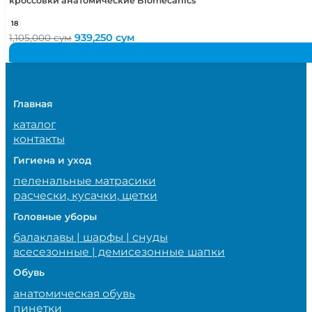
кроссовки анатомические Biomecanics
18
Первоначальная
Текущая
939,250
сум
1,105,000
сум
цена
цена:
составляла
939,250 сум.
1,105,000 сум.
Главная
каталог
контакты
Гигиена и уход
пеленальные матрасики
расчески, кусачки, щетки
Головные уборы
балаклавы | шарфы | снуды
всесезонные | демисезонные шапки
Обувь
анатомическая обувь
пинетки