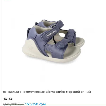
сандалии анатомические Biomecanics морской синий
20
24
Первоначальная
Текущая
973,250
сум
1,145,000
сум