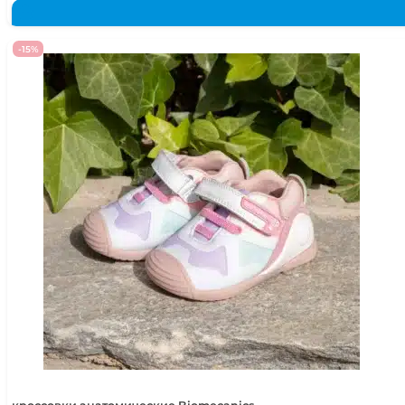
цена
цена:
составляла
973,250 сум.
1,145,000 сум.
-15%