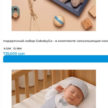
подарочный набор GobabyGo – в комплекте: нескользящие но
6-12М
12-18М
735,000
сум