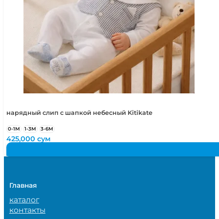
нарядный слип с шапкой небесный Kitikate
0-1М
1-3М
3-6М
425,000
сум
Главная
каталог
контакты