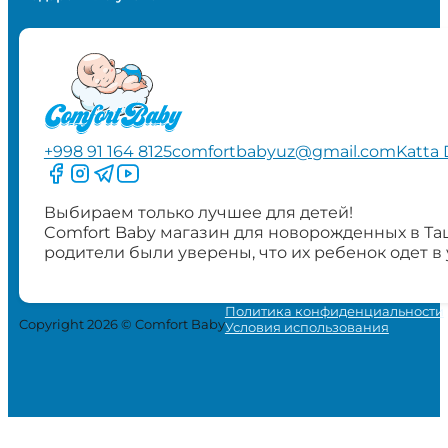
+998 91 164 8125
comfortbabyuz@gmail.com
Katta 
Следите за нами на Facebook
Следите за нами в Instagram
Следите за нами в Telegram
Следите за нами в YouTube
Выбираем только лучшее для детей!
Comfort Baby магазин для новорожденных в Та
родители были уверены, что их ребенок одет в
Политика конфиденциальности
Copyright 2026 © Comfort Baby
Условия использования