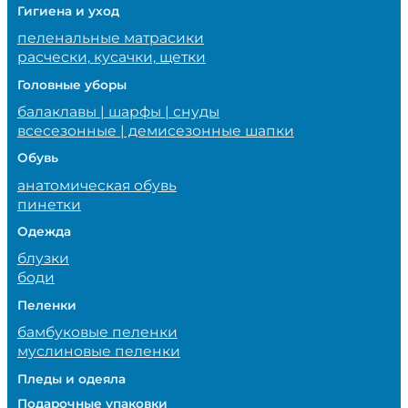
Гигиена и уход
пеленальные матрасики
расчески, кусачки, щетки
Головные уборы
балаклавы | шарфы | снуды
всесезонные | демисезонные шапки
Обувь
анатомическая обувь
пинетки
Одежда
блузки
боди
Пеленки
бамбуковые пеленки
муслиновые пеленки
Пледы и одеяла
Подарочные упаковки