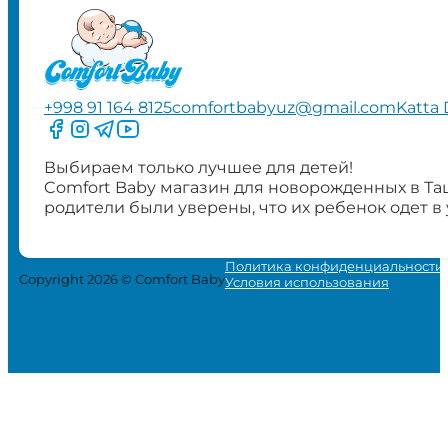
+998 91 164 8125
comfortbabyuz@gmail.com
Katta 
Следите за нами на Facebook
Следите за нами в Instagram
Следите за нами в Telegram
Следите за нами в YouTube
Выбираем только лучшее для детей!
Comfort Baby магазин для новорожденных в Та
родители были уверены, что их ребенок одет в
Политика конфиденциальности
Copyright 2026 © Comfort Baby
Условия использования