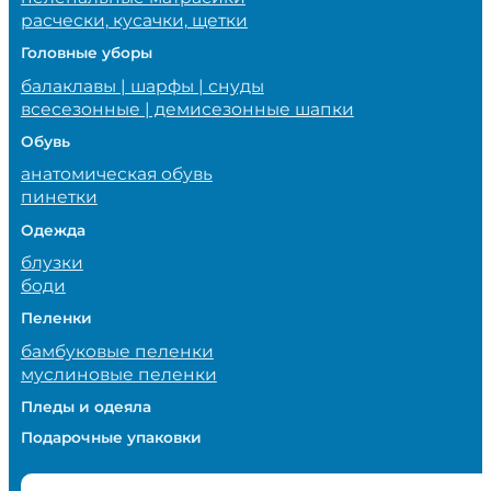
расчески, кусачки, щетки
Головные уборы
балаклавы | шарфы | снуды
всесезонные | демисезонные шапки
Обувь
анатомическая обувь
пинетки
Одежда
блузки
боди
Пеленки
бамбуковые пеленки
муслиновые пеленки
Пледы и одеяла
Подарочные упаковки