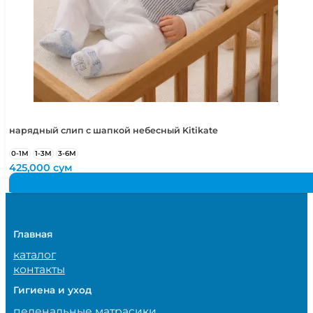
нарядный слип с шапкой небесный Kitikate
0-1М
1-3М
3-6М
425,000
сум
Главная
каталог
контакты
Гигиена и уход
пеленальные матрасики