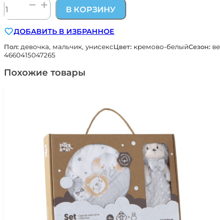
Количество
В КОРЗИНУ
товара
пинетки
ДОБАВИТЬ В ИЗБРАННОЕ
для
новорожденных
Пол:
девочка, мальчик, унисекс
Цвет:
кремово-белый
Сезон:
ве
со
4660415047265
швами
Похожие товары
наружу
Наследникъ
Выжанова
12002-
02002