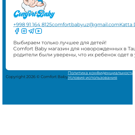
+998 91 164 8125
comfortbabyuz@gmail.com
Katta 
Следите за нами на Facebook
Следите за нами в Instagram
Следите за нами в Telegram
Следите за нами в YouTube
Выбираем только лучшее для детей!
Comfort Baby магазин для новорожденных в Та
родители были уверены, что их ребенок одет в
Политика конфиденциальности
Copyright 2026 © Comfort Baby
Условия использования