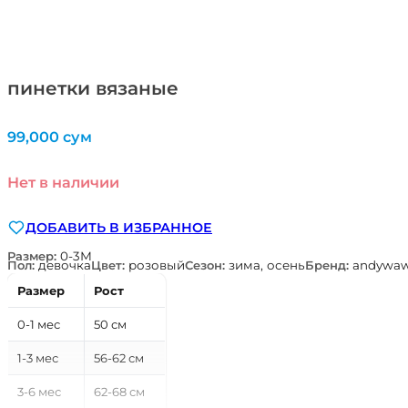
пинетки вязаные
99,000
сум
Нет в наличии
ДОБАВИТЬ В ИЗБРАННОЕ
Размер:
0-3М
Пол:
девочка
Цвет:
розовый
Сезон:
зима, осень
Бренд:
andywa
Размер
Рост
0-1 мес
50 см
1-3 мес
56-62 см
3-6 мес
62-68 см