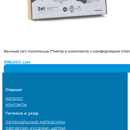
банный сет: полотенце 1*1метр в комплекте с комфортером Int
998,000
сум
Главная
каталог
контакты
Гигиена и уход
пеленальные матрасики
расчески, кусачки, щетки