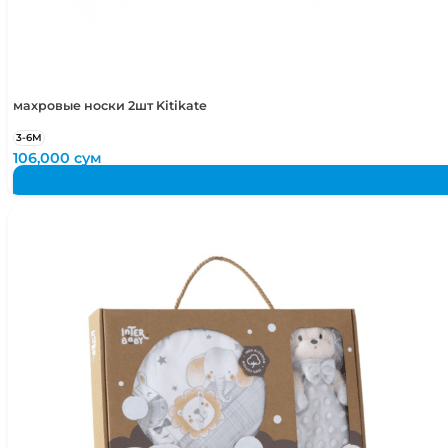
махровые носки 2шт Kitikate
3-6М
106,000
сум