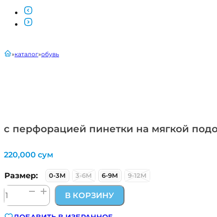
главная
каталог
обувь
с перфорацией пинетки на мягкой под
220,000
сум
Размер:
0-3М
3-6М
6-9М
9-12М
Количество
В КОРЗИНУ
товара
с