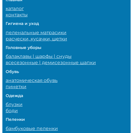
каталог
контакты
Гигиена и уход
пеленальные матрасики
расчески, кусачки, щетки
Головные уборы
балаклавы | шарфы | снуды
всесезонные | демисезонные шапки
Обувь
анатомическая обувь
пинетки
Одежда
блузки
боди
Пеленки
бамбуковые пеленки