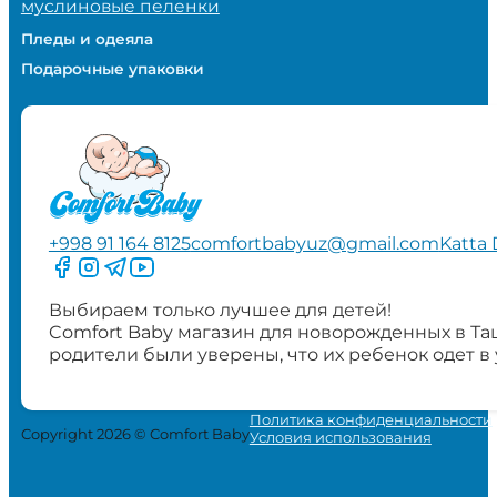
муслиновые пеленки
Пледы и одеяла
Подарочные упаковки
+998 91 164 8125
comfortbabyuz@gmail.com
Katta 
Следите за нами на Facebook
Следите за нами в Instagram
Следите за нами в Telegram
Следите за нами в YouTube
Выбираем только лучшее для детей!
Comfort Baby магазин для новорожденных в Та
родители были уверены, что их ребенок одет в
Политика конфиденциальности
Copyright 2026 © Comfort Baby
Условия использования