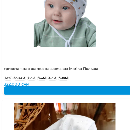
трикотажная шапка на завязках Marika Польша
1-2М
10-24М
2-3М
3-4М
4-5М
5-10М
322,000
сум