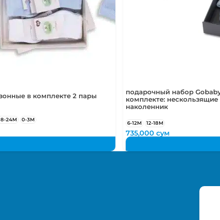
подарочный набор Gobaby
зонные в комплекте 2 пары
комплекте: нескользящие 
наколенник
18-24М
0-3М
6-12М
12-18М
735,000
сум