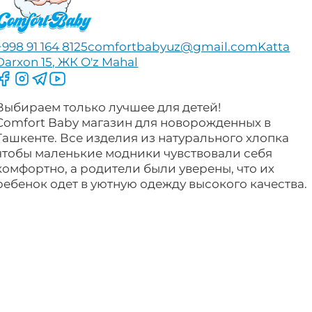
+998 91 164 8125
comfortbabyuz@gmail.com
Katta
Darxon 15, ЖК O'z Mahal
Следите за нами на Facebook
Следите за нами в Instagram
Следите за нами в Telegram
Следите за нами в YouTube
Выбираем только лучшее для детей!
Comfort Baby магазин для новорожденных в
Ташкенте. Все изделия из натурального хлопка
чтобы маленькие модники чувствовали себя
комфортно, а родители были уверены, что их
ребенок одет в уютную одежду высокого качества.