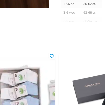
1-3 мес
56-62 см
3-6 мес
62-68 см
6-9 мес
68-74 см
9-12 мес
74-80 см
12-18 мес
80-86 см
18-24 мес
86-92 см
2-3 года
92-98 см
3-4 года
98-104 см
4-5 лет
104-110 см
5-6 лет
110-116 см