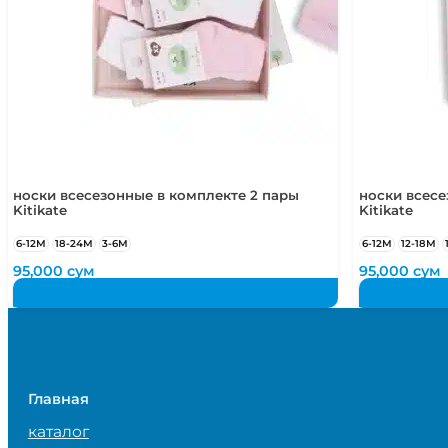
носки всесезонные в комплекте 2 пары
носки всесе
Kitikate
Kitikate
6-12М
18-24М
3-6М
6-12М
12-18М
95,000
сум
95,000
сум
Главная
каталог