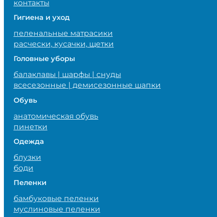
контакты
Гигиена и уход
пеленальные матрасики
расчески, кусачки, щетки
Головные уборы
балаклавы | шарфы | снуды
всесезонные | демисезонные шапки
Обувь
анатомическая обувь
пинетки
Одежда
блузки
боди
Пеленки
бамбуковые пеленки
муслиновые пеленки