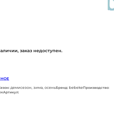
наличии, заказ недоступен.
ННОЕ
демисезон, зима, осень
bebeke
Сезон:
Бренд:
Производство:
ок
Артикул: