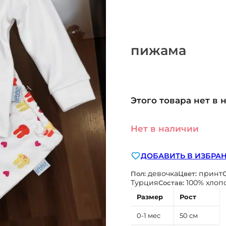
пижама
Этого товара нет в 
Нет в наличии
ДОБАВИТЬ В ИЗБРА
девочка
принт
Пол:
Цвет:
Турция
100% хлоп
Состав:
Размер
Рост
0-1 мес
50 см