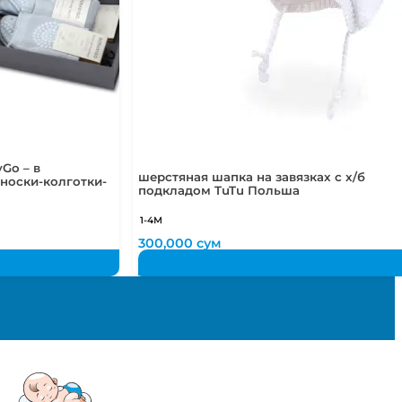
Go – в
шерстяная шапка на завязках с х/б
носки-колготки-
подкладом TuTu Польша
1-4М
300,000
сум