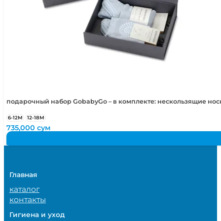
подарочный набор GobabyGo – в комплекте: нескользящие но
6-12М
12-18М
735,000
сум
Главная
каталог
контакты
Гигиена и уход