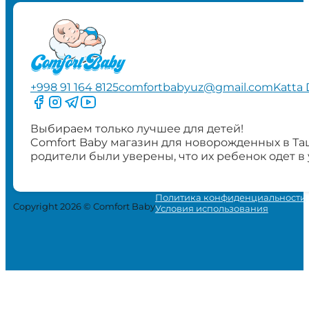
+998 91 164 8125
comfortbabyuz@gmail.com
Katta 
Следите за нами на Facebook
Следите за нами в Instagram
Следите за нами в Telegram
Следите за нами в YouTube
Выбираем только лучшее для детей!
Comfort Baby магазин для новорожденных в Та
родители были уверены, что их ребенок одет в
Политика конфиденциальности
Copyright 2026 © Comfort Baby
Условия использования