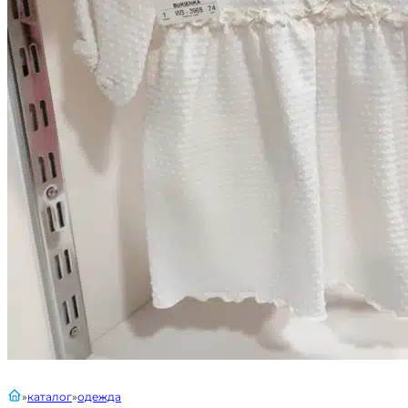
главная
каталог
одежда