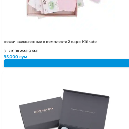
носки всесезонные в комплекте 2 пары Kitikate
6-12М
18-24М
3-6М
95,000
сум