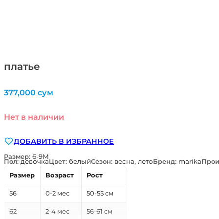
платье
377,000
сум
Нет в наличии
ДОБАВИТЬ В ИЗБРАННОЕ
Размер:
6-9М
Пол:
девочка
Цвет:
белый
Сезон:
весна, лето
Бренд:
marika
Прои
Размер
Возраст
Рост
56
0-2 мес
50-55 см
62
2-4 мес
56-61 см