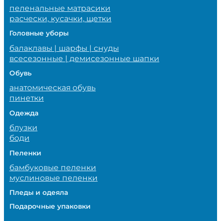
пеленальные матрасики
расчески, кусачки, щетки
Головные уборы
балаклавы | шарфы | снуды
всесезонные | демисезонные шапки
Обувь
анатомическая обувь
пинетки
Одежда
блузки
боди
Пеленки
бамбуковые пеленки
муслиновые пеленки
Пледы и одеяла
Подарочные упаковки