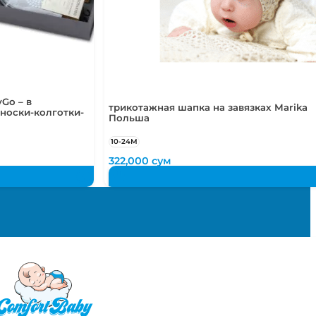
Go – в
трикотажная шапка на завязках Marika
носки-колготки-
Польша
10-24М
322,000
сум