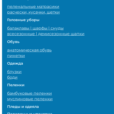
пеленальные матрасики
расчески, кусачки, щетки
Головные уборы
балаклавы | шарфы | снуды
всесезонные | демисезонные шапки
Обувь
анатомическая обувь
пинетки
Одежда
блузки
боди
Пеленки
бамбуковые пеленки
муслиновые пеленки
Пледы и одеяла
Подарочные упаковки