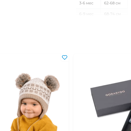
3-6 мес
62-68 см
6-9 мес
68-74 см
9-12 мес
74-80 см
12-18 мес
80-86 см
18-24 мес
86-92 см
2-3 года
92-98 см
3-4 года
98-104 см
4-5 лет
104-110 см
5-6 лет
110-116 см