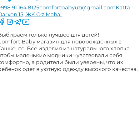
+998 91 164 8125
comfortbabyuz@gmail.com
Katta
Darxon 15, ЖК O'z Mahal
Следите за нами на Facebook
Следите за нами в Instagram
Следите за нами в Telegram
Следите за нами в YouTube
Выбираем только лучшее для детей!
Comfort Baby магазин для новорожденных в
Ташкенте. Все изделия из натурального хлопка
чтобы маленькие модники чувствовали себя
комфортно, а родители были уверены, что их
ребенок одет в уютную одежду высокого качества.