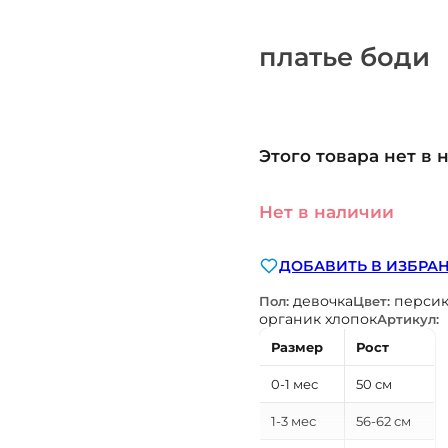
платье боди
Этого товара нет в 
Нет в наличии
ДОБАВИТЬ В ИЗБРА
девочка
перси
Пол:
Цвет:
органик хлопок
Артикул:
Размер
Рост
0-1 мес
50 см
1-3 мес
56-62 см