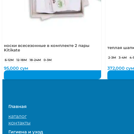
носки всесезонные в комплекте 2 пары
теплая шапк
Kitikate
2-3М
3-4М
4-
6-12М
12-18М
18-24М
0-3М
95,000
сум
372,000
су
Главная
каталог
контакты
Гигиена и уход