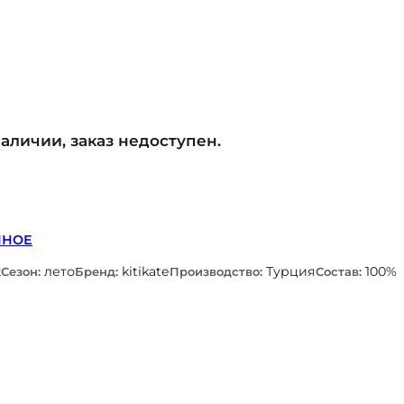
наличии, заказ недоступен.
ННОЕ
к
лето
kitikate
Турция
100%
Сезон:
Бренд:
Производство:
Состав: