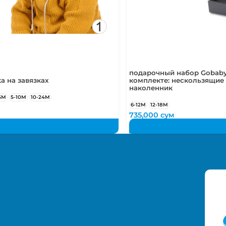
подарочный набор Gobaby
а на завязках
комплекте: нескользящие 
наколенник
5М
5-10М
10-24М
6-12М
12-18М
м
735,000
сум