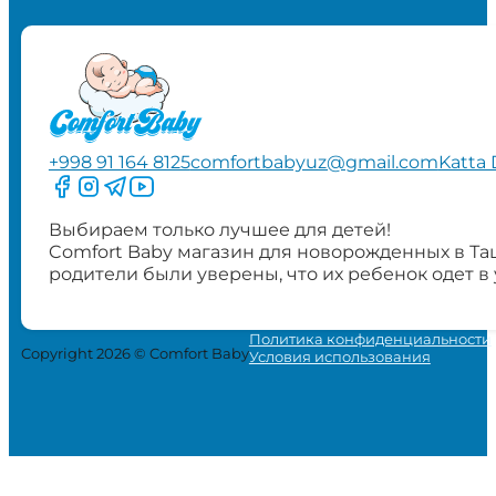
+998 91 164 8125
comfortbabyuz@gmail.com
Katta 
Следите за нами на Facebook
Следите за нами в Instagram
Следите за нами в Telegram
Следите за нами в YouTube
Выбираем только лучшее для детей!
Comfort Baby магазин для новорожденных в Та
родители были уверены, что их ребенок одет в
Политика конфиденциальности
Copyright 2026 © Comfort Baby
Условия использования