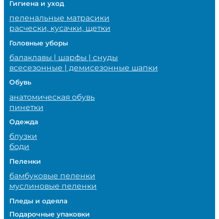
Гигиена и уход
пеленальные матрасики
расчески, кусачки, щетки
Головные уборы
балаклавы | шарфы | снуды
всесезонные | демисезонные шапки
Обувь
анатомическая обувь
пинетки
Одежда
блузки
боди
Пеленки
бамбуковые пеленки
муслиновые пеленки
Пледы и одеяла
Подарочные упаковки