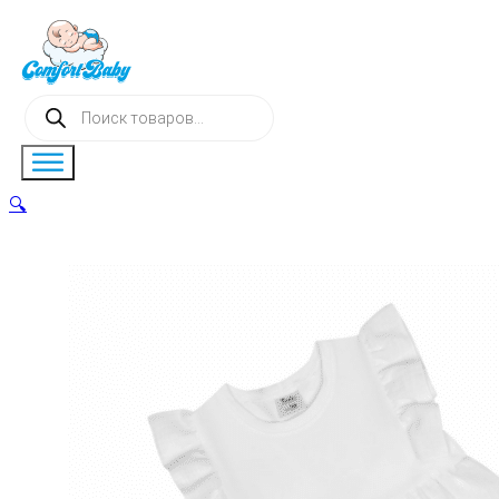
Поиск
товаров
🔍