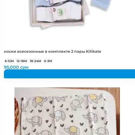
134
8 лет
128-133 см
носки всесезонные в комплекте 2 пары Kitikate
6-12М
12-18М
18-24М
0-3М
95,000
сум