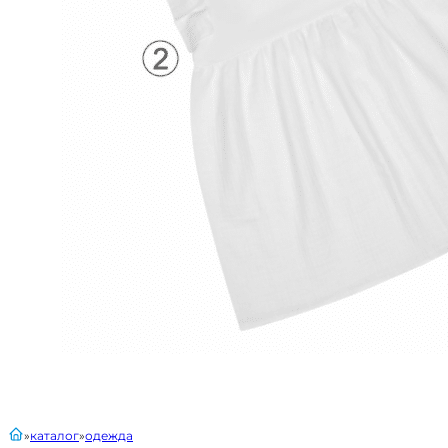
главная
каталог
одежда