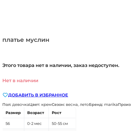
платье муслин
Этого товара нет в наличии, заказ недоступен.
Нет в наличии
ДОБАВИТЬ В ИЗБРАННОЕ
Пол:
девочка
Цвет:
крем
Сезон:
весна, лето
Бренд:
marika
Произ
Размер
Возраст
Рост
56
0-2 мес
50-55 см