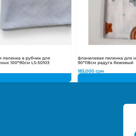
 пеленка в рубчик для
фланелевая пеленка для
ных 100*90см LS-50103
90*118см радуга бежевый
185,000
сум