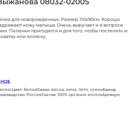
Выжанова 08032-02005
енка для новорожденных. Размер 110х90см. Хорошо
аздражают кожу малыша. Очень выручает и в вопросе
ии. Пеленки пригодятся и для того, чтобы постелить и
оватку или коляску.
ННОЕ
нисекс
белый
весна, зима, лето, осень
Цвет:
Сезон:
Бренд:
Россия
100% органик хлопок
роизводство:
Состав:
Артикул: