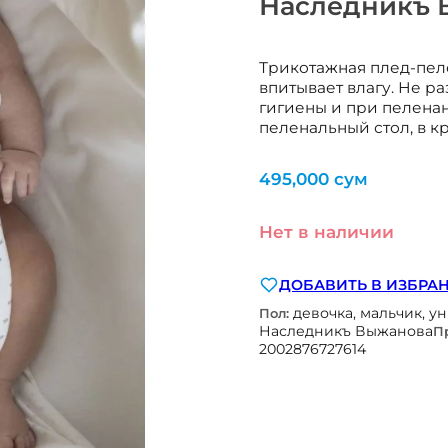
Наследникъ 
Трикотажная плед-пел
впитывает влагу. Не р
гигиены и при пеленан
пеленальный стол, в кр
495,000
сум
Нет в наличии
ДОБАВИТЬ В ИЗБРА
девочка, мальчик, у
Пол:
Наследникъ Выжанова
П
2002876727614