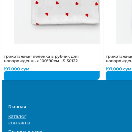
трикотажная пеленка в рубчик для
трикотажная
новорожденных 100*90см LS-50122
новорожден
197,000
сум
197,000
сум
Главная
каталог
контакты
Гигиена и уход