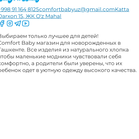
+998 91 164 8125
comfortbabyuz@gmail.com
Katta
Darxon 15, ЖК O'z Mahal
Следите за нами на Facebook
Следите за нами в Instagram
Следите за нами в Telegram
Следите за нами в YouTube
Выбираем только лучшее для детей!
Comfort Baby магазин для новорожденных в
Ташкенте. Все изделия из натурального хлопка
чтобы маленькие модники чувствовали себя
комфортно, а родители были уверены, что их
ребенок одет в уютную одежду высокого качества.