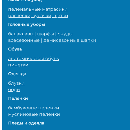
пеленальные матрасики
расчески, кусачки, щетки
Головные уборы
балаклавы | шарфы | снуды
всесезонные | демисезонные шапки
Обувь
анатомическая обувь
пинетки
Одежда
блузки
боди
Пеленки
бамбуковые пеленки
муслиновые пеленки
Пледы и одеяла