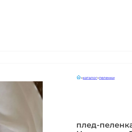
главная
каталог
пеленки
плед-пеленка