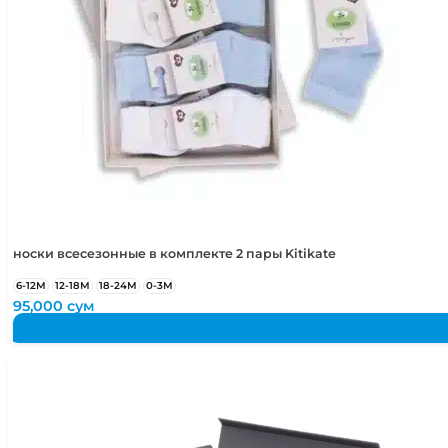
носки всесезонные в комплекте 2 пары Kitikate
6-12М
12-18М
18-24М
0-3М
95,000
сум