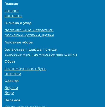
Главная
каталог
контакты
Гигиена и уход
пеленальные матрасики
расчески, кусачки, щетки
Головные уборы
балаклавы | шарфы | снуды
всесезонные | демисезонные шапки
Обувь
анатомическая обувь
пинетки
Одежда
блузки
боди
Пеленки