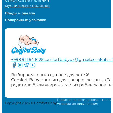
бамбуковые пеленки
муслиновые пеленки
Пледы и одеяла
Подарочные упаковки
+998 91 164 8125
comfortbabyuz@gmail.com
Katta 
Следите за нами на Facebook
Следите за нами в Instagram
Следите за нами в Telegram
Следите за нами в YouTube
Выбираем только лучшее для детей!
Comfort Baby магазин для новорожденных в Та
родители были уверены, что их ребенок одет в
Политика конфиденциальности
Copyright 2026 © Comfort Baby
Условия использования