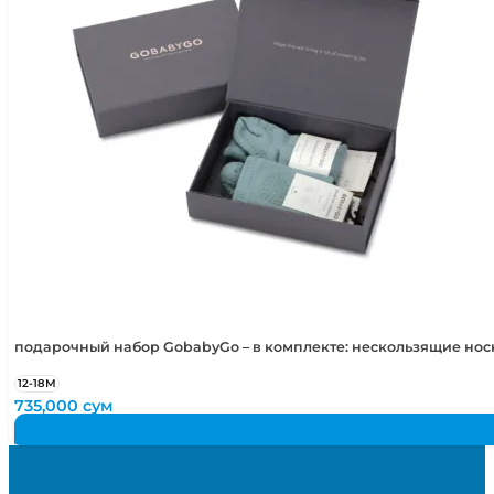
подарочный набор GobabyGo – в комплекте: нескользящие но
12-18М
735,000
сум