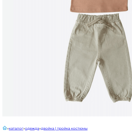
главная
каталог
одежда
двойка | тройка костюмы