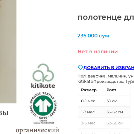
полотенце дл
235,000
сум
Нет в наличии
ДОБАВИТЬ В ИЗБРА
девочка, мальчик, у
Пол:
kitikate
Тур
Производство:
Размер
Рост
0-1 мес
50 см
1-3 мес
56-62 см
3-6 мес
62-68 см
6-9 мес
68-74 см