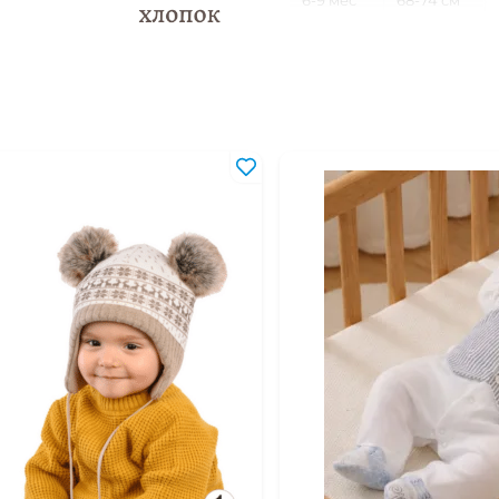
9-12 мес
74-80 см
12-18 мес
80-86 см
18-24 мес
86-92 см
2-3 года
92-98 см
3-4 года
98-104 см
4-5 лет
104-110 см
5-6 лет
110-116 см