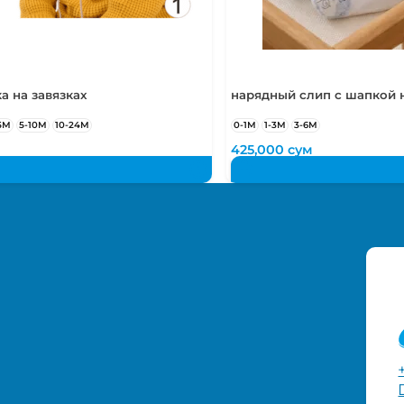
а на завязках
нарядный слип с шапкой н
5М
5-10М
10-24М
0-1М
1-3М
3-6М
м
425,000
сум