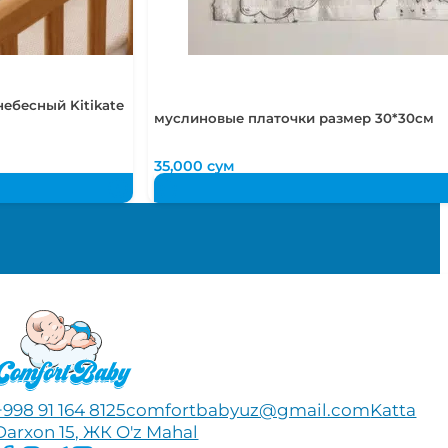
ебесный Kitikate
муслиновые платочки размер 30*30см
35,000
сум
+998 91 164 8125
comfortbabyuz@gmail.com
Katta
Darxon 15, ЖК O'z Mahal