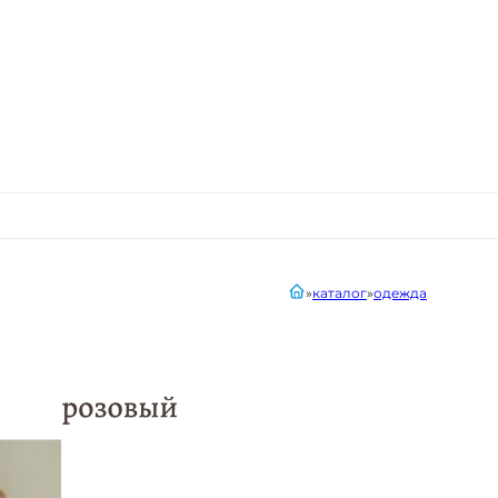
главная
каталог
одежда