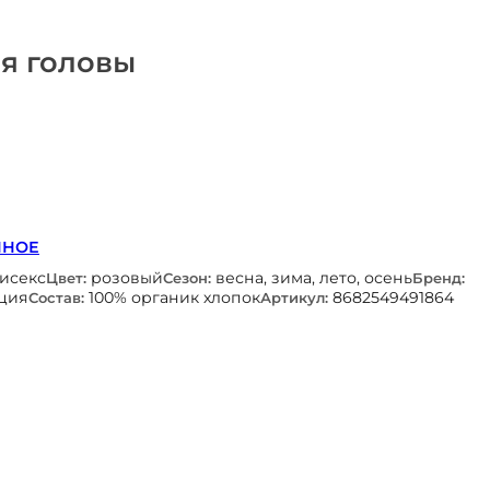
я головы
ННОЕ
нисекс
розовый
весна, зима, лето, осень
Цвет:
Сезон:
Бренд:
ция
100% органик хлопок
8682549491864
Состав:
Артикул: