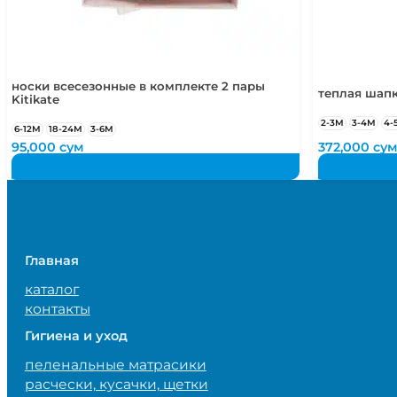
носки всесезонные в комплекте 2 пары
теплая шапк
Kitikate
2-3М
3-4М
4-
6-12М
18-24М
3-6М
95,000
сум
372,000
су
Главная
каталог
контакты
Гигиена и уход
пеленальные матрасики
расчески, кусачки, щетки