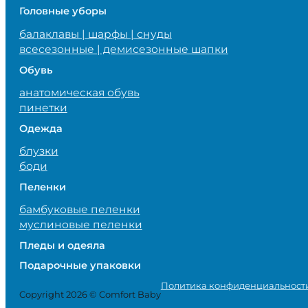
Головные уборы
балаклавы | шарфы | снуды
всесезонные | демисезонные шапки
Обувь
анатомическая обувь
пинетки
Одежда
блузки
боди
Пеленки
бамбуковые пеленки
муслиновые пеленки
Пледы и одеяла
Подарочные упаковки
Политика конфиденциальност
Copyright 2026 © Comfort Baby