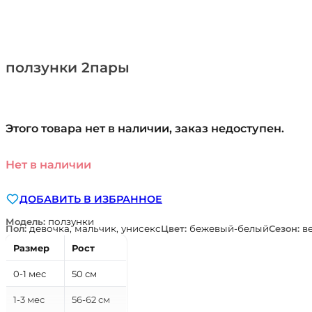
ползунки 2пары
Этого товара нет в наличии, заказ недоступен.
Нет в наличии
ДОБАВИТЬ В ИЗБРАННОЕ
Модель:
ползунки
Пол:
девочка, мальчик, унисекс
Цвет:
бежевый-белый
Сезон:
в
Размер
Рост
0-1 мес
50 см
1-3 мес
56-62 см