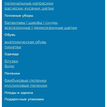
пеленальные матрасики
расчески, кусачки, щетки
Головные уборы
балаклавы | шарфы | снуды
всесезонные | демисезонные шапки
Обувь
анатомическая обувь
пинетки
Одежда
блузки
боди
Пеленки
бамбуковые пеленки
муслиновые пеленки
Пледы и одеяла
Подарочные упаковки