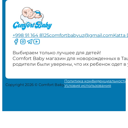
+998 91 164 8125
comfortbabyuz@gmail.com
Katta 
Следите за нами на Facebook
Следите за нами в Instagram
Следите за нами в Telegram
Следите за нами в YouTube
Выбираем только лучшее для детей!
Comfort Baby магазин для новорожденных в Та
родители были уверены, что их ребенок одет в
Политика конфиденциальности
Copyright 2026 © Comfort Baby
Условия использования