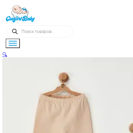
Поиск
товаров
🔍