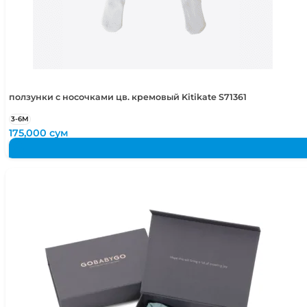
ползунки с носочками цв. кремовый Kitikate S71361
3-6М
175,000
сум