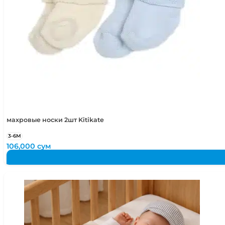
махровые носки 2шт Kitikate
3-6М
106,000
сум