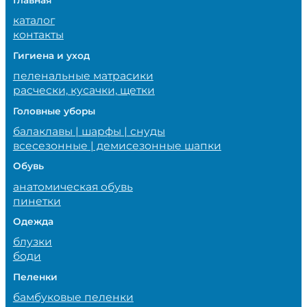
Главная
каталог
контакты
Гигиена и уход
пеленальные матрасики
расчески, кусачки, щетки
Головные уборы
балаклавы | шарфы | снуды
всесезонные | демисезонные шапки
Обувь
анатомическая обувь
пинетки
Одежда
блузки
боди
Пеленки
бамбуковые пеленки