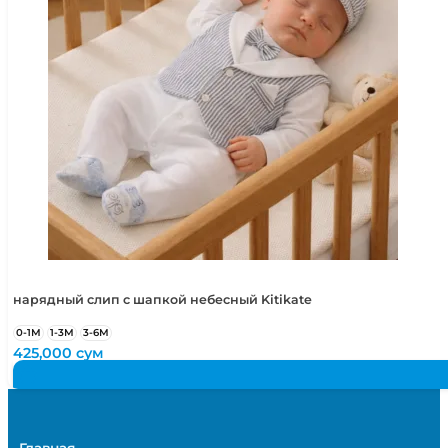
нарядный слип с шапкой небесный Kitikate
0-1М
1-3М
3-6М
425,000
сум