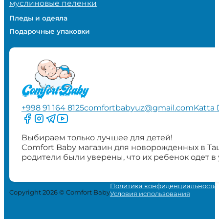
муслиновые пеленки
Пледы и одеяла
Подарочные упаковки
+998 91 164 8125
comfortbabyuz@gmail.com
Katta 
Следите за нами на Facebook
Следите за нами в Instagram
Следите за нами в Telegram
Следите за нами в YouTube
Выбираем только лучшее для детей!
Comfort Baby магазин для новорожденных в Та
родители были уверены, что их ребенок одет в
Политика конфиденциальности
Copyright 2026 © Comfort Baby
Условия использования