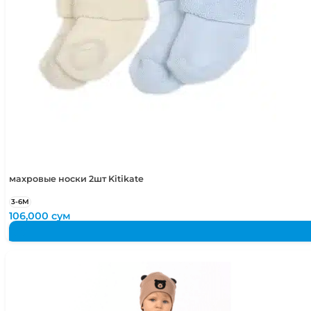
махровые носки 2шт Kitikate
3-6М
106,000
сум