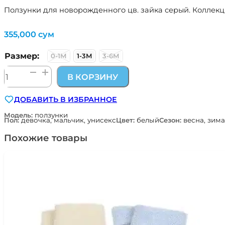
Ползунки для новорожденного цв. зайка серый. Коллекци
355,000
сум
Размер:
0-1М
1-3М
3-6М
Количество
В КОРЗИНУ
товара
ползунки
ДОБАВИТЬ В ИЗБРАННОЕ
цв.
зайка
Модель:
ползунки
Пол:
девочка, мальчик, унисекс
Цвет:
белый
Сезон:
весна, зима
серый
Наследникъ
Похожие товары
Выжанова
05001-
02005