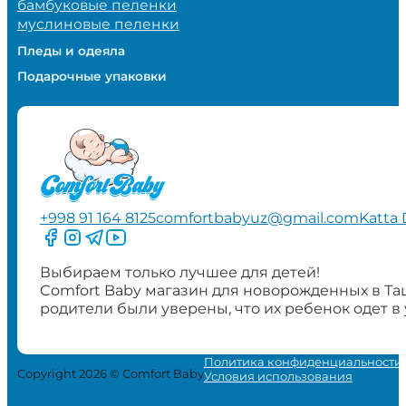
бамбуковые пеленки
муслиновые пеленки
Пледы и одеяла
Подарочные упаковки
+998 91 164 8125
comfortbabyuz@gmail.com
Katta 
Следите за нами на Facebook
Следите за нами в Instagram
Следите за нами в Telegram
Следите за нами в YouTube
Выбираем только лучшее для детей!
Comfort Baby магазин для новорожденных в Та
родители были уверены, что их ребенок одет в
Политика конфиденциальности
Copyright 2026 © Comfort Baby
Условия использования