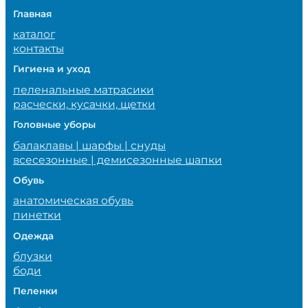
Главная
каталог
контакты
Гигиена и уход
пеленальные матрасики
расчески, кусачки, щетки
Головные уборы
балаклавы | шарфы | снуды
всесезонные | демисезонные шапки
Обувь
анатомическая обувь
пинетки
Одежда
блузки
боди
Пеленки