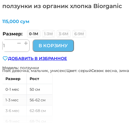
ползунки из органик хлопка Biorganic
115,000
сум
Размер:
0-1М
1-3М
3-6М
6-9М
Количество
В КОРЗИНУ
товара
ползунки
ДОБАВИТЬ В ИЗБРАННОЕ
из
органик
Модель:
ползунки
Пол:
девочка, мальчик, унисекс
Цвет:
серый
Сезон:
весна, зима
хлопка
Biorganic
Размер
Рост
0-1 мес
50 см
1-3 мес
56-62 см
3-6 мес
62-68 см
6-9 мес
68-74 см