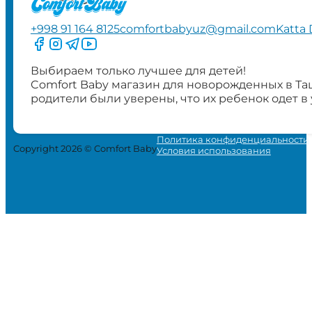
+998 91 164 8125
comfortbabyuz@gmail.com
Katta 
Следите за нами на Facebook
Следите за нами в Instagram
Следите за нами в Telegram
Следите за нами в YouTube
Выбираем только лучшее для детей!
Comfort Baby магазин для новорожденных в Та
родители были уверены, что их ребенок одет в
Политика конфиденциальности
Copyright 2026 © Comfort Baby
Условия использования