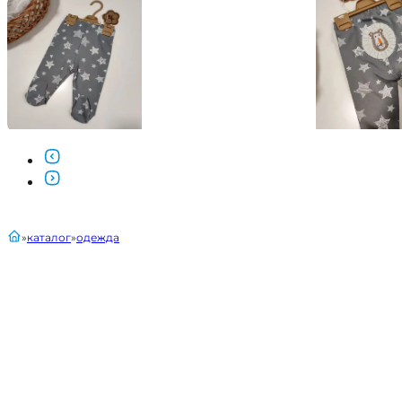
главная
каталог
одежда