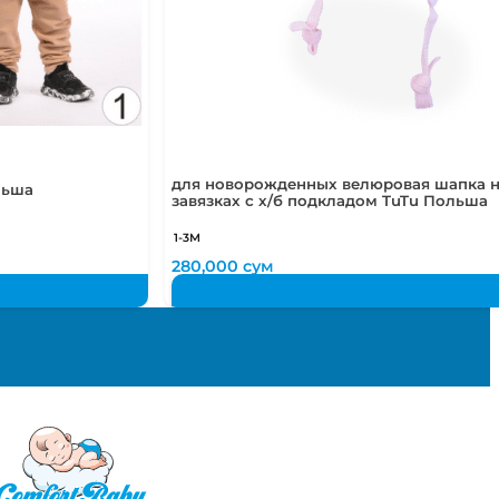
для новорожденных велюровая шапка 
льша
завязках с х/б подкладом TuTu Польша
1-3М
280,000
сум