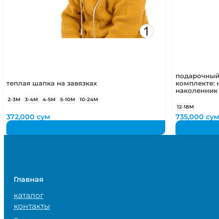
подарочный
теплая шапка на завязках
комплекте: 
наколенник
2-3М
3-4М
4-5М
5-10М
10-24М
12-18М
372,000
сум
735,000
су
Главная
каталог
контакты