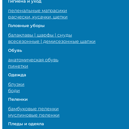
Гигиена и уход
пеленальные матрасики
расчески, кусачки, щетки
Головные уборы
балаклавы | шарфы | снуды
всесезонные | демисезонные шапки
Обувь
анатомическая обувь
пинетки
Одежда
блузки
боди
Пеленки
бамбуковые пеленки
муслиновые пеленки
Пледы и одеяла