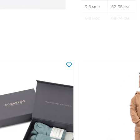
3-6 мес
62-68 см
6-9 мес
68-74 см
9-12 мес
74-80 см
12-18 мес
80-86 см
18-24 мес
86-92 см
2-3 года
92-98 см
3-4 года
98-104 см
4-5 лет
104-110 см
5-6 лет
110-116 см