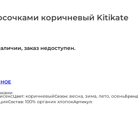
осочками коричневый Kitikate
наличии, заказ недоступен.
ННОЕ
чками
нисекс
коричневый
весна, зима, лето, осень
Цвет:
Сезон:
Бренд
ция
100% органик хлопок
Состав:
Артикул: