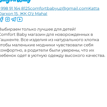
+998 91 164 8125
comfortbabyuz@gmail.com
Katta
Darxon 15, ЖК O'z Mahal
Следите за нами на Facebook
Следите за нами в Instagram
Следите за нами в Telegram
Следите за нами в YouTube
Выбираем только лучшее для детей!
Comfort Baby магазин для новорожденных в
Ташкенте. Все изделия из натурального хлопка
чтобы маленькие модники чувствовали себя
комфортно, а родители были уверены, что их
ребенок одет в уютную одежду высокого качества.