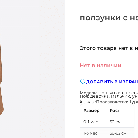
ползунки с н
Этого товара нет в 
Нет в наличии
ДОБАВИТЬ В ИЗБРА
ползунки с носо
Модель:
девочка, мальчик, у
Пол:
kitikate
Тур
Производство:
Размер
Рост
0-1 мес
50 см
1-3 мес
56-62 см