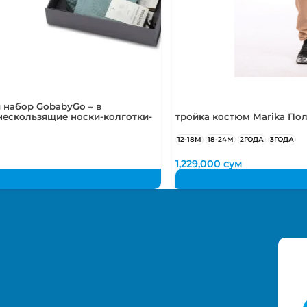
 набор GobabyGo – в
нескользящие носки-колготки-
тройка костюм Marika По
12-18М
18-24М
2ГОДА
3ГОДА
м
1,229,000
сум