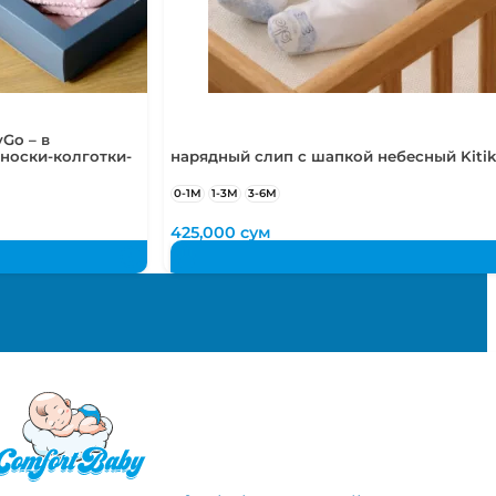
Go – в
носки-колготки-
нарядный слип с шапкой небесный Kitik
0-1М
1-3М
3-6М
425,000
сум