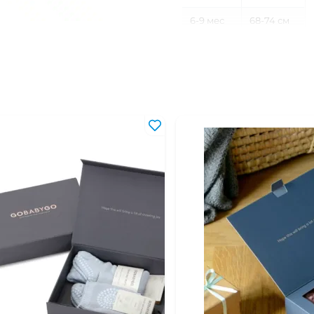
6-9 мес
68-74 см
9-12 мес
74-80 см
12-18 мес
80-86 см
18-24 мес
86-92 см
2-3 года
92-98 см
3-4 года
98-104 см
4-5 лет
104-110 см
5-6 лет
110-116 см