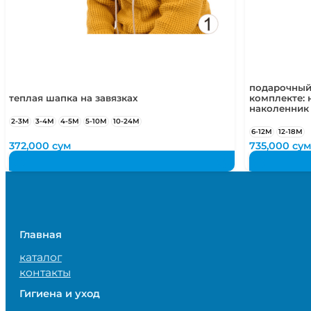
подарочный
теплая шапка на завязках
комплекте: 
наколенник
2-3М
3-4М
4-5М
5-10М
10-24М
6-12М
12-18М
372,000
сум
735,000
су
Главная
каталог
контакты
Гигиена и уход