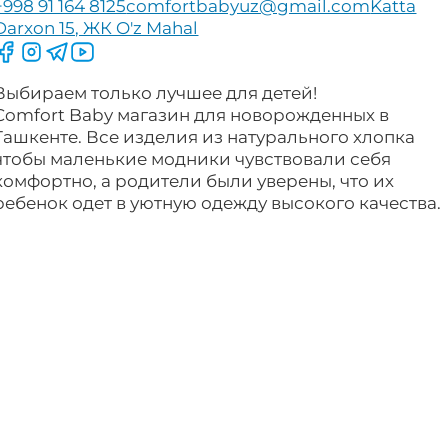
+998 91 164 8125
comfortbabyuz@gmail.com
Katta
Darxon 15, ЖК O'z Mahal
Следите за нами на Facebook
Следите за нами в Instagram
Следите за нами в Telegram
Следите за нами в YouTube
Выбираем только лучшее для детей!
Comfort Baby магазин для новорожденных в
Ташкенте. Все изделия из натурального хлопка
чтобы маленькие модники чувствовали себя
комфортно, а родители были уверены, что их
ребенок одет в уютную одежду высокого качества.