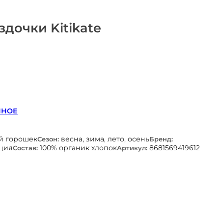
здочки Kitikate
ННОЕ
й горошек
весна, зима, лето, осень
Сезон:
Бренд:
ция
100% органик хлопок
8681569419612
Состав:
Артикул: