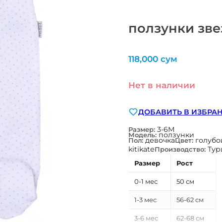
ползунки зве
118,000
сум
Нет в наличии
ДОБАВИТЬ В ИЗБРА
3-6М
Размер:
ползунки
Модель:
девочка
голубо
Пол:
Цвет:
kitikate
Тур
Производство:
Размер
Рост
0-1 мес
50 см
1-3 мес
56-62 см
3-6 мес
62-68 см