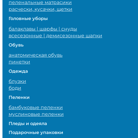
пеленальные матрасики
расчески, кусачки, щетки
Головные уборы
балаклавы | шарфы | снуды
всесезонные | демисезонные шапки
Обувь
анатомическая обувь
пинетки
Одежда
блузки
боди
Пеленки
бамбуковые пеленки
муслиновые пеленки
Пледы и одеяла
Подарочные упаковки