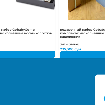
 набор GobabyGo – в
подарочный набор Gobaby
нескользящие носки-колготки-
комплекте: нескользящие 
наколенник
6-12М
12-18М
м
735,000
сум