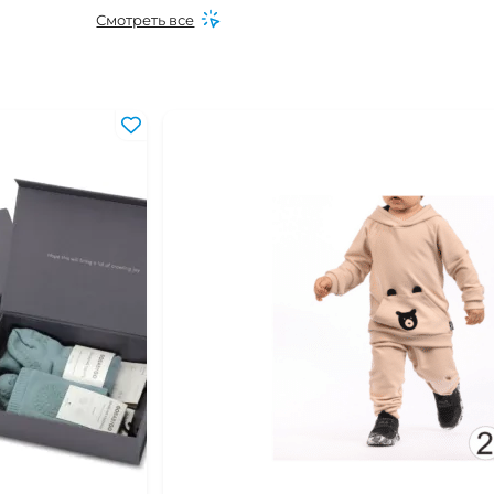
 мес
Смотреть все
0 мес
24 мес
 года
 лет
2 лет