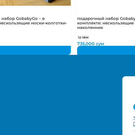
 набор GobabyGo – в
подарочный набор Gobaby
нескользящие носки-колготки-
комплекте: нескользящие 
наколенник
12-18М
м
735,000
сум