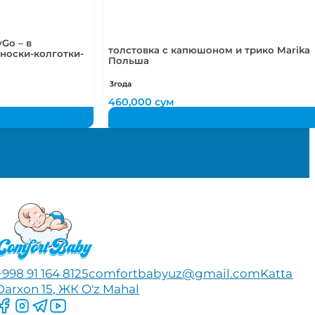
Go – в
толстовка с капюшоном и трико Marika
носки-колготки-
Польша
3года
460,000
сум
+998 91 164 8125
comfortbabyuz@gmail.com
Katta
Darxon 15, ЖК O'z Mahal
Следите за нами на Facebook
Следите за нами в Instagram
Следите за нами в Telegram
Следите за нами в YouTube