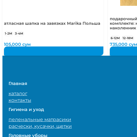
подарочный
атласная шапка на завязках Marika Польша
комплекте: 
наколенник
1-2М
3-4М
6-12М
12-18М
105,000
сум
735,000
су
Главная
каталог
контакты
Гигиена и уход
пеленальные матрасики
расчески, кусачки, щетки
Головные уборы