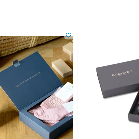
44
4-5
46
5-1
48
10-
50
2-4
52
4-8
54
8-1