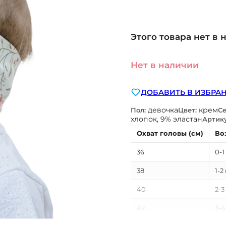
Этого товара нет в 
Нет в наличии
ДОБАВИТЬ В ИЗБРА
девочка
крем
Пол:
Цвет:
Се
хлопок, 9% эластан
Артик
Охват головы (см)
Во
36
0-1
38
1-2
40
2-3
42
3-4