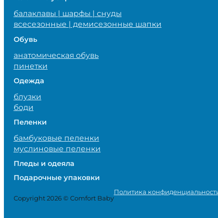
балаклавы | шарфы | снуды
всесезонные | демисезонные шапки
Обувь
анатомическая обувь
пинетки
Одежда
блузки
боди
Пеленки
бамбуковые пеленки
муслиновые пеленки
Пледы и одеяла
Подарочные упаковки
Политика конфиденциальност
Copyright 2026 © Comfort Baby