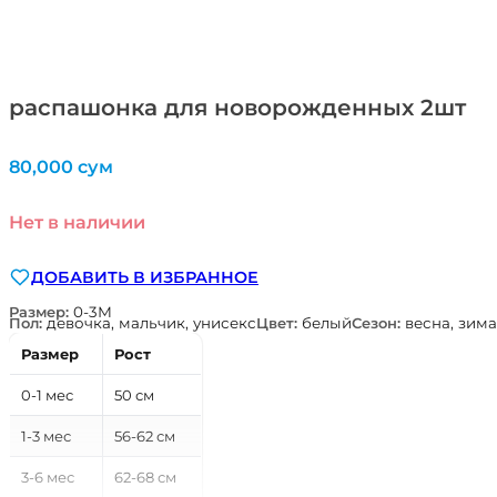
распашонка для новорожденных 2шт
80,000
сум
Нет в наличии
ДОБАВИТЬ В ИЗБРАННОЕ
Размер:
0-3М
Пол:
девочка, мальчик, унисекс
Цвет:
белый
Сезон:
весна, зима
Размер
Рост
0-1 мес
50 см
1-3 мес
56-62 см
3-6 мес
62-68 см