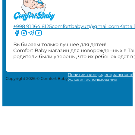
+998 91 164 8125
comfortbabyuz@gmail.com
Katta 
Следите за нами на Facebook
Следите за нами в Instagram
Следите за нами в Telegram
Следите за нами в YouTube
Выбираем только лучшее для детей!
Comfort Baby магазин для новорожденных в Та
родители были уверены, что их ребенок одет в
Политика конфиденциальности
Copyright 2026 © Comfort Baby
Условия использования