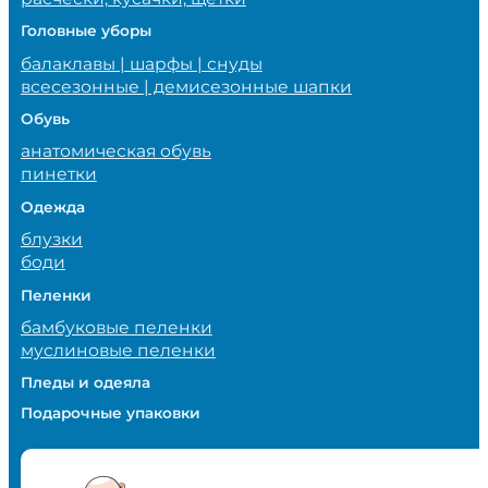
Головные уборы
балаклавы | шарфы | снуды
всесезонные | демисезонные шапки
Обувь
анатомическая обувь
пинетки
Одежда
блузки
боди
Пеленки
бамбуковые пеленки
муслиновые пеленки
Пледы и одеяла
Подарочные упаковки