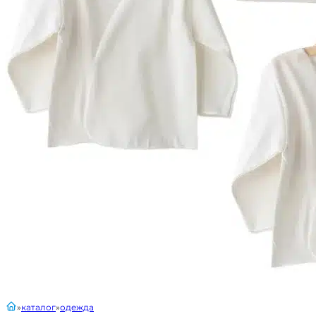
главная
каталог
одежда