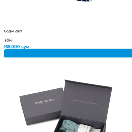
боди 2шт
1-3М
165,000
сум