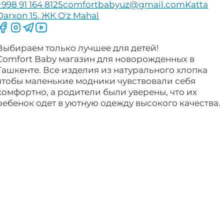
+998 91 164 8125
comfortbabyuz@gmail.com
Katta
Darxon 15, ЖК O'z Mahal
Следите за нами на Facebook
Следите за нами в Instagram
Следите за нами в Telegram
Следите за нами в YouTube
Выбираем только лучшее для детей!
Comfort Baby магазин для новорожденных в
Ташкенте. Все изделия из натурального хлопка
чтобы маленькие модники чувствовали себя
комфортно, а родители были уверены, что их
ребенок одет в уютную одежду высокого качества.