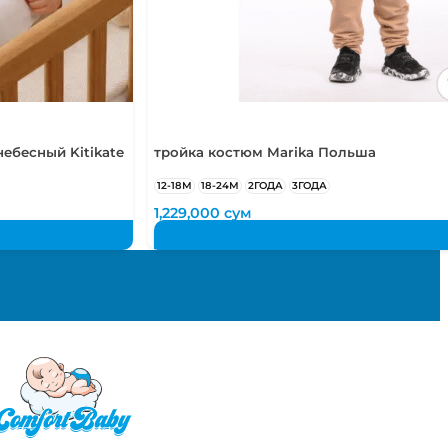
ебесный Kitikate
тройка костюм Marika Польша
12-18М
18-24М
2ГОДА
3ГОДА
1,229,000
сум