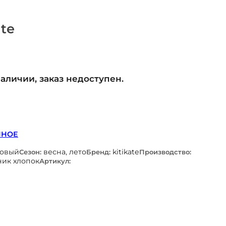
te
наличии, заказ недоступен.
ННОЕ
ловый
весна, лето
kitikate
Сезон:
Бренд:
Производство:
ник хлопок
Артикул: