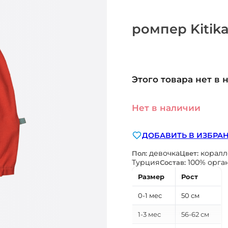
ромпер Kitika
Этого товара нет в 
Нет в наличии
ДОБАВИТЬ В ИЗБРА
девочка
корал
Пол:
Цвет:
Турция
100% орга
Состав:
Размер
Рост
0-1 мес
50 см
1-3 мес
56-62 см