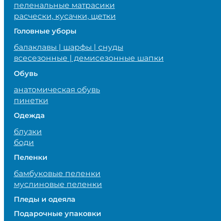
пеленальные матрасики
расчески, кусачки, щетки
Головные уборы
балаклавы | шарфы | снуды
всесезонные | демисезонные шапки
Обувь
анатомическая обувь
пинетки
Одежда
блузки
боди
Пеленки
бамбуковые пеленки
муслиновые пеленки
Пледы и одеяла
Подарочные упаковки