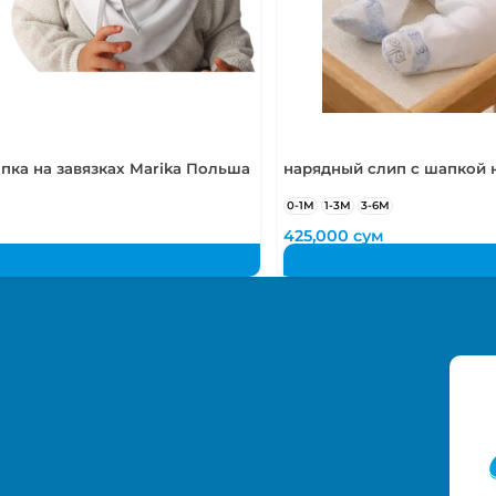
пка на завязках Marika Польша
нарядный слип с шапкой н
0-1М
1-3М
3-6М
425,000
сум