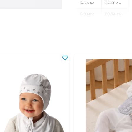
3-6 мес
62-68 см
6-9 мес
68-74 см
9-12 мес
74-80 см
12-18 мес
80-86 см
18-24 мес
86-92 см
2-3 года
92-98 см
3-4 года
98-104 см
4-5 лет
104-110 см
5-6 лет
110-116 см