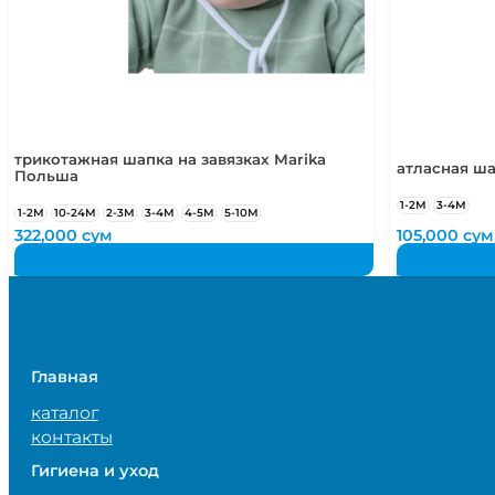
трикотажная шапка на завязках Marika
атласная ша
Польша
1-2М
3-4М
1-2М
10-24М
2-3М
3-4М
4-5М
5-10М
322,000
сум
105,000
сум
Главная
каталог
контакты
Гигиена и уход