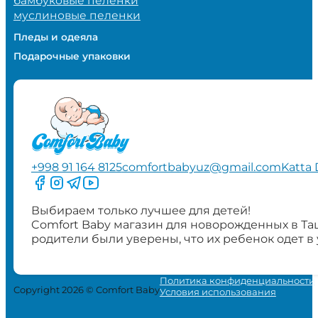
бамбуковые пеленки
муслиновые пеленки
Пледы и одеяла
Подарочные упаковки
+998 91 164 8125
comfortbabyuz@gmail.com
Katta 
Следите за нами на Facebook
Следите за нами в Instagram
Следите за нами в Telegram
Следите за нами в YouTube
Выбираем только лучшее для детей!
Comfort Baby магазин для новорожденных в Та
родители были уверены, что их ребенок одет в
Политика конфиденциальности
Copyright 2026 © Comfort Baby
Условия использования