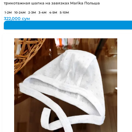
трикотажная шапка на завязках Marika Польша
1-2М
10-24М
2-3М
3-4М
4-5М
5-10М
322,000
сум