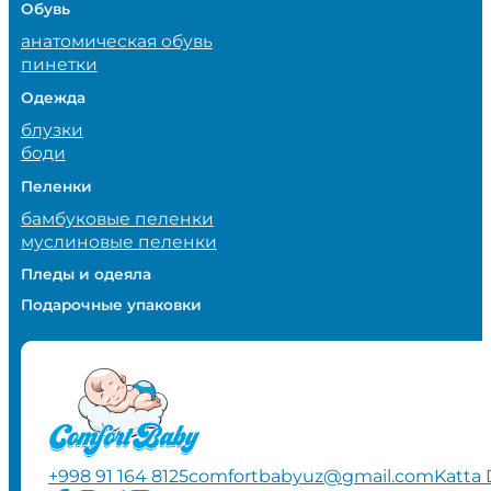
Обувь
анатомическая обувь
пинетки
Одежда
блузки
боди
Пеленки
бамбуковые пеленки
муслиновые пеленки
Пледы и одеяла
Подарочные упаковки
+998 91 164 8125
comfortbabyuz@gmail.com
Katta 