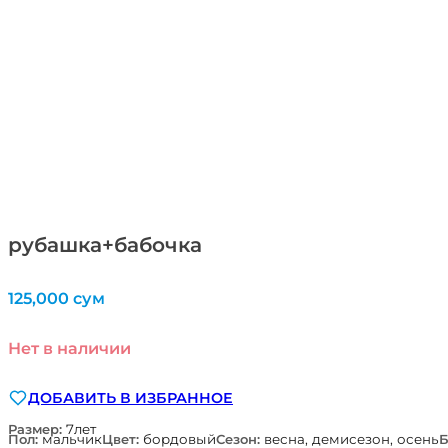
рубашка+бабочка
125,000
сум
Нет в наличии
ДОБАВИТЬ В ИЗБРАННОЕ
Размер:
7лет
Пол:
мальчик
Цвет:
бордовый
Сезон:
весна, демисезон, осень
Б