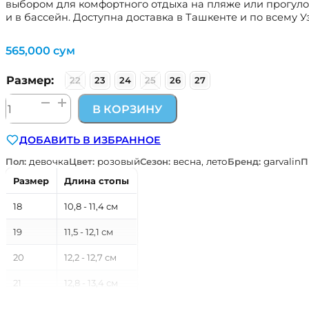
выбором для комфортного отдыха на пляже или прогулок
и в бассейн. Доступна доставка в Ташкенте и по всему У
565,000
сум
Размер:
22
23
24
25
26
27
Количество
В КОРЗИНУ
товара
сандалии
ДОБАВИТЬ В ИЗБРАННОЕ
пляжные
детские
Пол:
девочка
Цвет:
розовый
Сезон:
весна, лето
Бренд:
garvalin
П
Garvalin
Размер
Длина стопы
Испания
262850-
18
10,8 - 11,4 см
B032
19
11,5 - 12,1 см
20
12,2 - 12,7 см
21
12,8 - 13,4 см
22
13,5 - 14,1 см