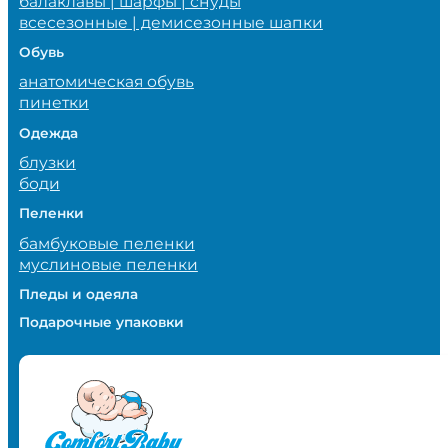
балаклавы | шарфы | снуды
всесезонные | демисезонные шапки
Обувь
анатомическая обувь
пинетки
Одежда
блузки
боди
Пеленки
бамбуковые пеленки
муслиновые пеленки
Пледы и одеяла
Подарочные упаковки