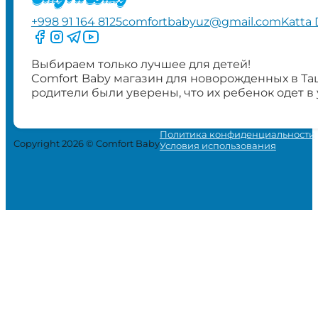
+998 91 164 8125
comfortbabyuz@gmail.com
Katta 
Следите за нами на Facebook
Следите за нами в Instagram
Следите за нами в Telegram
Следите за нами в YouTube
Выбираем только лучшее для детей!
Comfort Baby магазин для новорожденных в Та
родители были уверены, что их ребенок одет в
Политика конфиденциальности
Copyright 2026 © Comfort Baby
Условия использования