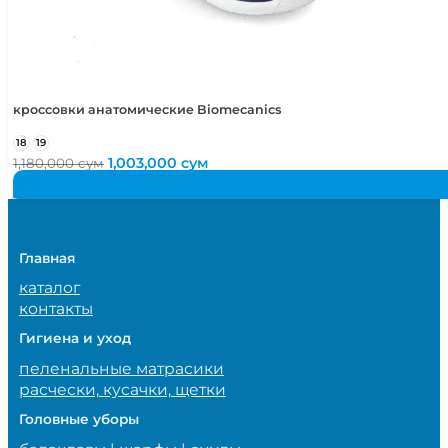
кроссовки анатомические Biomecanics
18
19
Первоначальная
Текущая
1,003,000
сум
1,180,000
сум
цена
цена:
составляла
1,003,000 сум.
1,180,000 сум.
Главная
каталог
контакты
Гигиена и уход
пеленальные матрасики
расчески, кусачки, щетки
Головные уборы