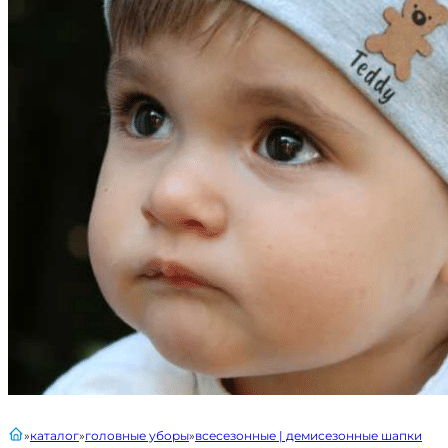
главная
каталог
головные уборы
всесезонные | демисезонные шапки