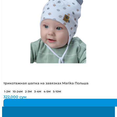
трикотажная шапка на завязках Marika Польша
1-2М
10-24М
2-3М
3-4М
4-5М
5-10М
322,000
сум