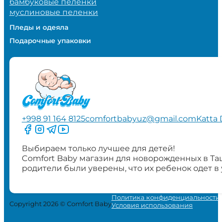
бамбуковые пеленки
муслиновые пеленки
Пледы и одеяла
Подарочные упаковки
+998 91 164 8125
comfortbabyuz@gmail.com
Katta 
Следите за нами на Facebook
Следите за нами в Instagram
Следите за нами в Telegram
Следите за нами в YouTube
Выбираем только лучшее для детей!
Comfort Baby магазин для новорожденных в Та
родители были уверены, что их ребенок одет в
Политика конфиденциальности
Copyright 2026 © Comfort Baby
Условия использования