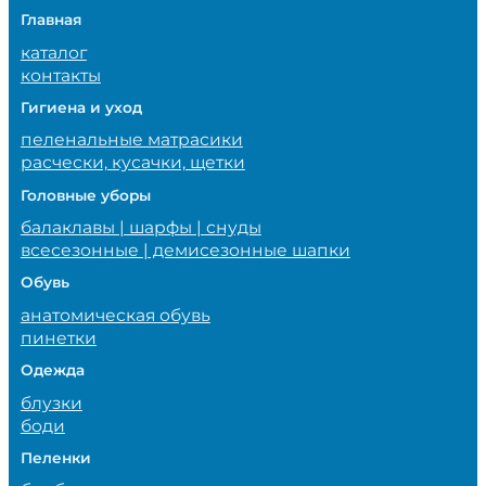
Главная
каталог
контакты
Гигиена и уход
пеленальные матрасики
расчески, кусачки, щетки
Головные уборы
балаклавы | шарфы | снуды
всесезонные | демисезонные шапки
Обувь
анатомическая обувь
пинетки
Одежда
блузки
боди
Пеленки