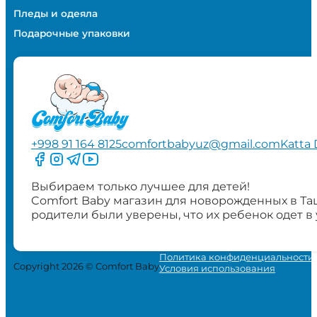
Пледы и одеяла
Подарочные упаковки
+998 91 164 8125
comfortbabyuz@gmail.com
Katta 
Следите за нами на Facebook
Следите за нами в Instagram
Следите за нами в Telegram
Следите за нами в YouTube
Выбираем только лучшее для детей!
Comfort Baby магазин для новорожденных в Та
родители были уверены, что их ребенок одет в
Политика конфиденциальности
Copyright 2026 © Comfort Baby
Условия использования