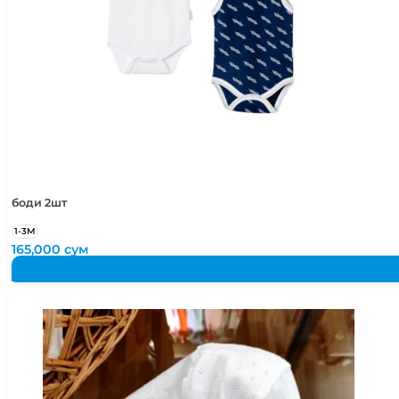
боди 2шт
1-3М
165,000
сум