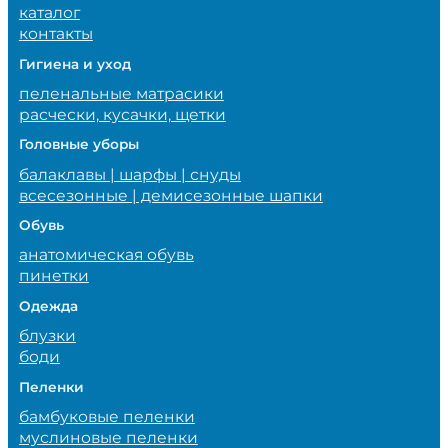
каталог
контакты
Гигиена и уход
пеленальные матрасики
расчески, кусачки, щетки
Головные уборы
балаклавы | шарфы | снуды
всесезонные | демисезонные шапки
Обувь
анатомическая обувь
пинетки
Одежда
блузки
боди
Пеленки
бамбуковые пеленки
муслиновые пеленки