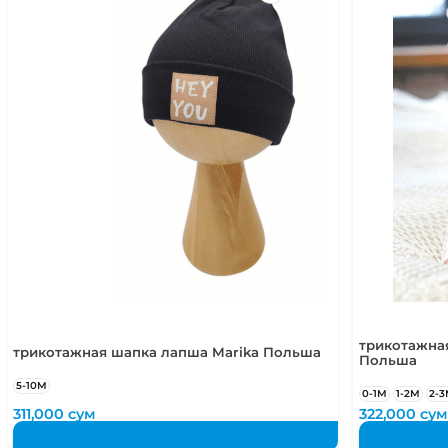
трикотажная
трикотажная шапка лапша Marika Польша
Польша
5-10М
0-1М
1-2М
2-
311,000
сум
322,000
сум