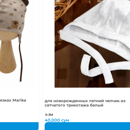
язках Marika
для новорожденных летний чепчик из
сетчатого трикотажа белый
0-3М
40,000
сум