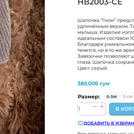
НВ2003-СЕ
Шапочка “Гном” предс
удлинённым верхом. Та
малыша. Изделие изго
идеальным составом 10
Благодаря уникальном
тянется, но в то же в
Завязочки позволяют ш
глаза. Шапочка сохран
Цвет: серый.
380,000
сум
Размер:
0-3М
3-6М
Количество
В КОР
товара
шапка-
ДОБАВИТЬ В ИЗБРА
гном
цв.
девочка, мальчик, у
Пол: