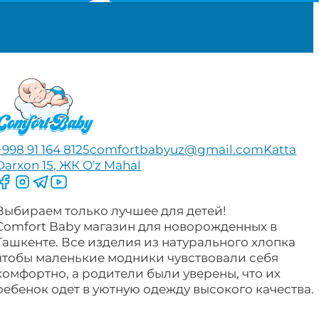
+998 91 164 8125
comfortbabyuz@gmail.com
Katta
Darxon 15, ЖК O'z Mahal
Следите за нами на Facebook
Следите за нами в Instagram
Следите за нами в Telegram
Следите за нами в YouTube
Выбираем только лучшее для детей!
Comfort Baby магазин для новорожденных в
Ташкенте. Все изделия из натурального хлопка
чтобы маленькие модники чувствовали себя
комфортно, а родители были уверены, что их
ребенок одет в уютную одежду высокого качества.