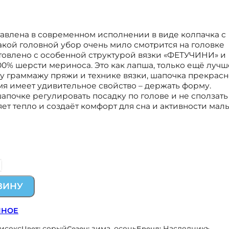
тавлена в современном исполнении в виде колпачка с
кой головной убор очень мило смотрится на головке
товлено с особенной структурой вязки «ФЕТУЧИНИ» и
0% шерсти мериноса. Это как лапша, только ещё лучш
у граммажу пряжи и технике вязки, шапочка прекрасн
ремя имеет удивительное свойство – держать форму.
апочке регулировать посадку по голове и не сползать
яет тепло и создаёт комфорт для сна и активности мал
ЗИНУ
ННОЕ
нисекс
серый
зима, осень
Наследникъ
Цвет:
Сезон:
Бренд: