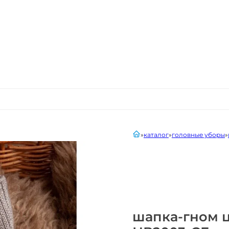
главная
каталог
головные уборы
шапка-гном 