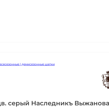
всесезонные | демисезонные шапки
цв. серый Наследникъ Выжанов