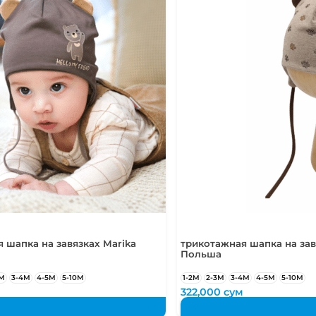
 шапка на завязках Marika
трикотажная шапка на зав
Польша
3М
3-4М
4-5М
5-10М
1-2М
2-3М
3-4М
4-5М
5-10М
322,000
сум