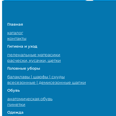
Главная
каталог
контакты
Гигиена и уход
пеленальные матрасики
расчески, кусачки, щетки
Головные уборы
балаклавы | шарфы | снуды
всесезонные | демисезонные шапки
Обувь
анатомическая обувь
пинетки
Одежда