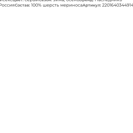
Россия
100% шерсть мериноса
220164034491
Состав:
Артикул: