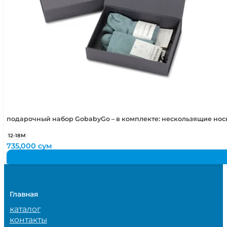
подарочный набор GobabyGo – в комплекте: нескользящие но
12-18М
735,000
сум
Главная
каталог
контакты