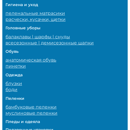
Гигиена и уход
пеленальные матрасики
расчески, кусачки, щетки
Головные уборы
балаклавы | шарфы | снуды
всесезонные | демисезонные шапки
Обувь
анатомическая обувь
пинетки
Одежда
блузки
боди
Пеленки
бамбуковые пеленки
муслиновые пеленки
Пледы и одеяла
Подарочные упаковки