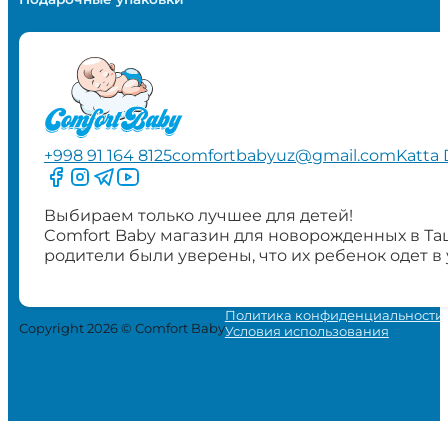
+998 91 164 8125
comfortbabyuz@gmail.com
Katta 
Следите за нами на Facebook
Следите за нами в Instagram
Следите за нами в Telegram
Следите за нами в YouTube
Выбираем только лучшее для детей!
Comfort Baby магазин для новорожденных в Та
родители были уверены, что их ребенок одет в
Политика конфиденциальности
Copyright 2026 © Comfort Baby
Условия использования