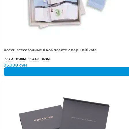
носки всесезонные в комплекте 2 пары Kitikate
6-12М
12-18М
18-24М
0-3М
95,000
сум