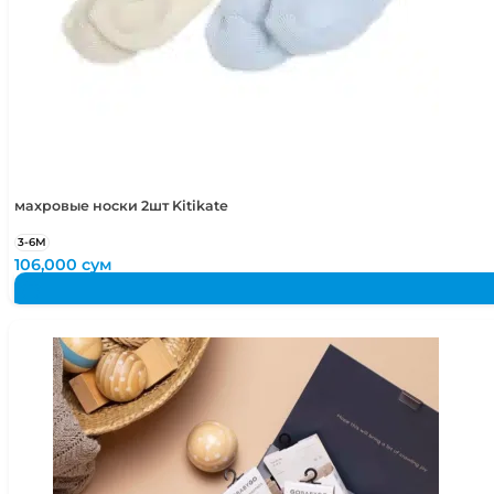
48-50
1,5-2 года
48-52
1,5-4 года
50-52
2-4 года
50-54
2-5 лет
махровые носки 2шт Kitikate
3-6М
106,000
сум