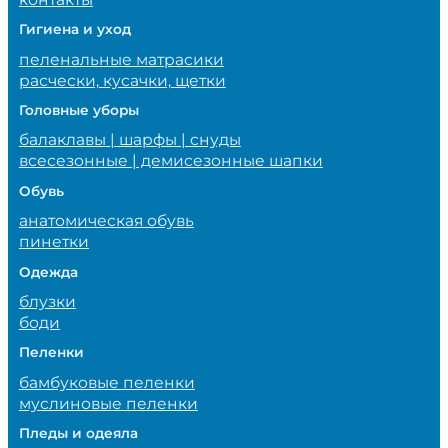
Гигиена и уход
пеленальные матрасики
расчески, кусачки, щетки
Головные уборы
балаклавы | шарфы | снуды
всесезонные | демисезонные шапки
Обувь
анатомическая обувь
пинетки
Одежда
блузки
боди
Пеленки
бамбуковые пеленки
муслиновые пеленки
Пледы и одеяла