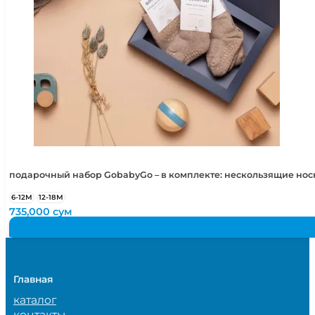
подарочный набор GobabyGo – в комплекте: нескользящие но
6-12М
12-18М
735,000
сум
Главная
каталог
контакты