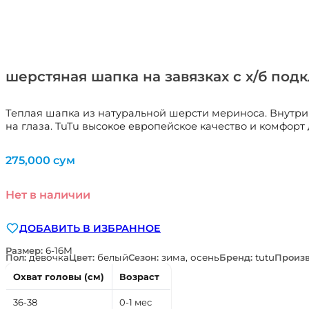
шерстяная шапка на завязках с х/б под
Теплая шапка из натуральной шерсти мериноса. Внутри
на глаза. TuTu высокое европейское качество и комфорт
275,000
сум
Нет в наличии
ДОБАВИТЬ В ИЗБРАННОЕ
Размер:
6-16М
Пол:
девочка
Цвет:
белый
Сезон:
зима, осень
Бренд:
tutu
Произв
Охват головы (см)
Возраст
36-38
0-1 мес