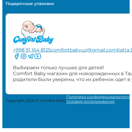
Подарочные упаковки
+998 91 164 8125
comfortbabyuz@gmail.com
Katta 
Следите за нами на Facebook
Следите за нами в Instagram
Следите за нами в Telegram
Следите за нами в YouTube
Выбираем только лучшее для детей!
Comfort Baby магазин для новорожденных в Та
родители были уверены, что их ребенок одет в
Политика конфиденциальности
Copyright 2026 © Comfort Baby
Условия использования