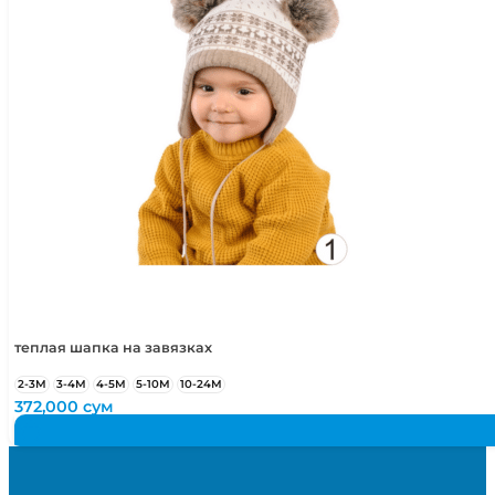
теплая шапка на завязках
2-3М
3-4М
4-5М
5-10М
10-24М
372,000
сум