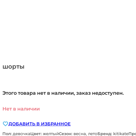
шорты
Этого товара нет в наличии, заказ недоступен.
Нет в наличии
ДОБАВИТЬ В ИЗБРАННОЕ
Пол:
девочка
Цвет:
желтый
Сезон:
весна, лето
Бренд:
kitikate
Про