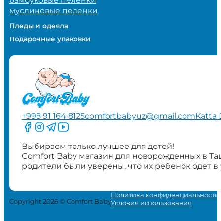
бамбуковые пеленки
муслиновые пеленки
Пледы и одеяла
Подарочные упаковки
+998 91 164 8125
comfortbabyuz@gmail.com
Katta 
Следите за нами на Facebook
Следите за нами в Instagram
Следите за нами в Telegram
Следите за нами в YouTube
Выбираем только лучшее для детей!
Comfort Baby магазин для новорожденных в Та
родители были уверены, что их ребенок одет в
Политика конфиденциальности
Copyright 2026 © Comfort Baby
Условия использования