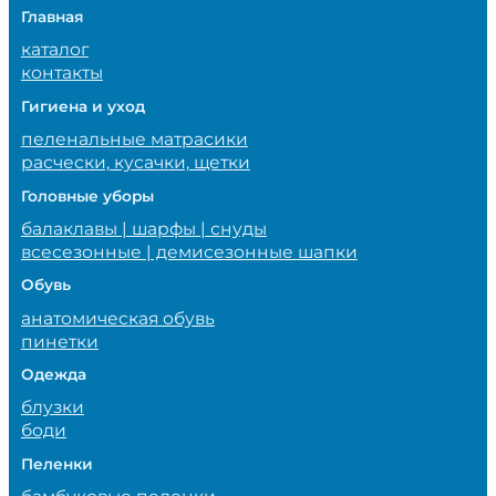
Главная
каталог
контакты
Гигиена и уход
пеленальные матрасики
расчески, кусачки, щетки
Головные уборы
балаклавы | шарфы | снуды
всесезонные | демисезонные шапки
Обувь
анатомическая обувь
пинетки
Одежда
блузки
боди
Пеленки