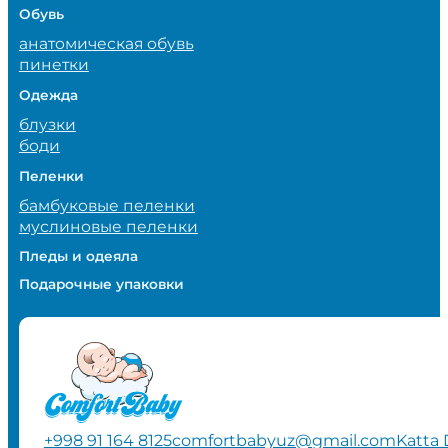
Обувь
анатомическая обувь
пинетки
Одежда
блузки
боди
Пеленки
бамбуковые пеленки
муслиновые пеленки
Пледы и одеяла
Подарочные упаковки
+998 91 164 8125
comfortbabyuz@gmail.com
Katta 