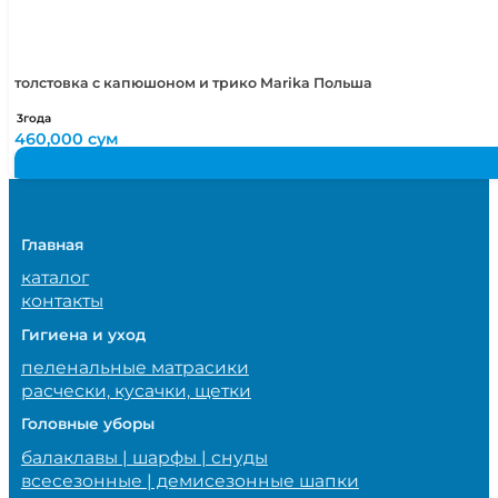
толстовка с капюшоном и трико Marika Польша
3года
460,000
сум
Главная
каталог
контакты
Гигиена и уход
пеленальные матрасики
расчески, кусачки, щетки
Головные уборы
балаклавы | шарфы | снуды
всесезонные | демисезонные шапки