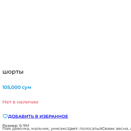
шорты
105,000
сум
Нет в наличии
ДОБАВИТЬ В ИЗБРАННОЕ
Размер:
6-9М
Пол:
девочка, мальчик, унисекс
Цвет:
полосатый
Сезон:
весна, 