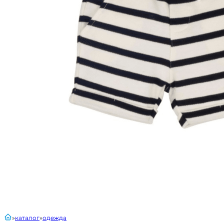
главная
каталог
одежда