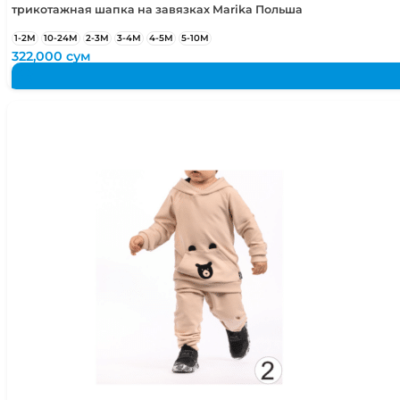
трикотажная шапка на завязках Marika Польша
1-2М
10-24М
2-3М
3-4М
4-5М
5-10М
322,000
сум