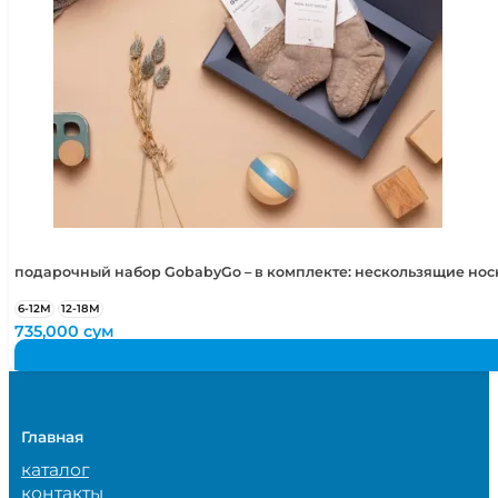
подарочный набор GobabyGo – в комплекте: нескользящие но
6-12М
12-18М
735,000
сум
Главная
каталог
контакты