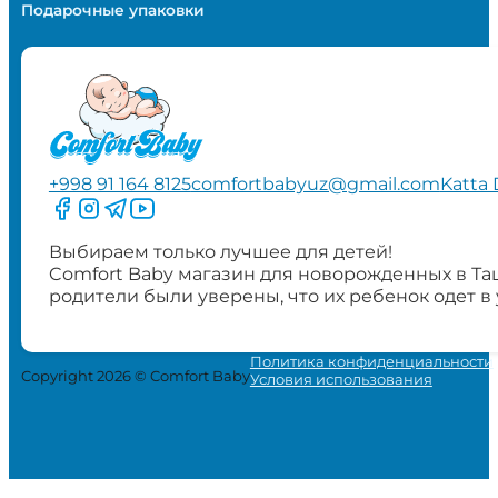
Подарочные упаковки
+998 91 164 8125
comfortbabyuz@gmail.com
Katta 
Следите за нами на Facebook
Следите за нами в Instagram
Следите за нами в Telegram
Следите за нами в YouTube
Выбираем только лучшее для детей!
Comfort Baby магазин для новорожденных в Та
родители были уверены, что их ребенок одет в
Политика конфиденциальности
Copyright 2026 © Comfort Baby
Условия использования