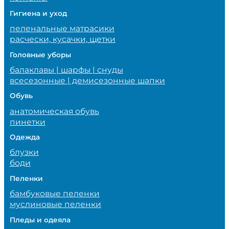
Гигиена и уход
пеленальные матрасики
расчески, кусачки, щетки
Головные уборы
балаклавы | шарфы | снуды
всесезонные | демисезонные шапки
Обувь
анатомическая обувь
пинетки
Одежда
блузки
боди
Пеленки
бамбуковые пеленки
муслиновые пеленки
Пледы и одеяла