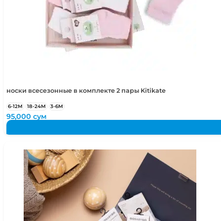
носки всесезонные в комплекте 2 пары Kitikate
6-12М
18-24М
3-6М
95,000
сум