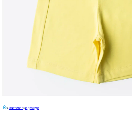
главная
каталог
одежда