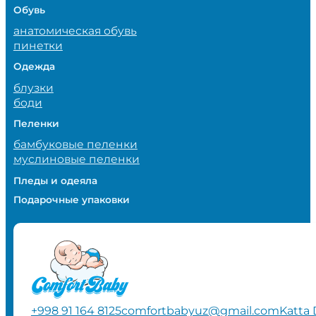
Обувь
анатомическая обувь
пинетки
Одежда
блузки
боди
Пеленки
бамбуковые пеленки
муслиновые пеленки
Пледы и одеяла
Подарочные упаковки
+998 91 164 8125
comfortbabyuz@gmail.com
Katta 