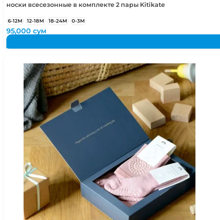
носки всесезонные в комплекте 2 пары Kitikate
6-12М
12-18М
18-24М
0-3М
95,000
сум