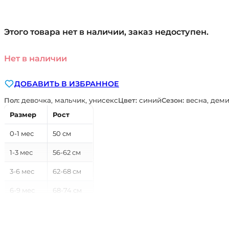
Этого товара нет в наличии, заказ недоступен.
Нет в наличии
ДОБАВИТЬ В ИЗБРАННОЕ
Пол:
девочка, мальчик, унисекс
Цвет:
синий
Сезон:
весна, деми
Размер
Рост
0-1 мес
50 см
1-3 мес
56-62 см
3-6 мес
62-68 см
6-9 мес
68-74 см
9-12 мес
74-80 см
12-18 мес
80-86 см