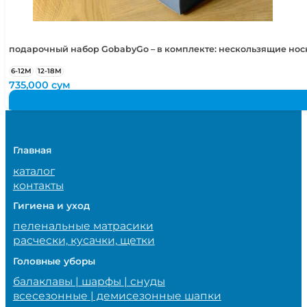
подарочный набор GobabyGo – в комплекте: нескользящие но
6-12М
12-18М
735,000
сум
Главная
каталог
контакты
Гигиена и уход
пеленальные матрасики
расчески, кусачки, щетки
Головные уборы
балаклавы | шарфы | снуды
всесезонные | демисезонные шапки