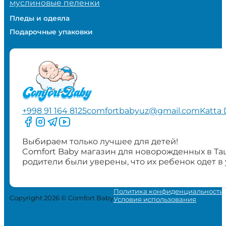
муслиновые пеленки
Пледы и одеяла
Подарочные упаковки
+998 91 164 8125
comfortbabyuz@gmail.com
Katta 
Следите за нами на Facebook
Следите за нами в Instagram
Следите за нами в Telegram
Следите за нами в YouTube
Выбираем только лучшее для детей!
Comfort Baby магазин для новорожденных в Та
родители были уверены, что их ребенок одет в
Политика конфиденциальности
Copyright 2026 © Comfort Baby
Условия использования