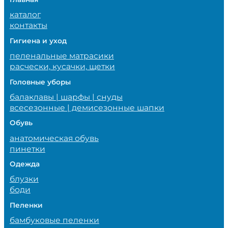
каталог
контакты
Гигиена и уход
пеленальные матрасики
расчески, кусачки, щетки
Головные уборы
балаклавы | шарфы | снуды
всесезонные | демисезонные шапки
Обувь
анатомическая обувь
пинетки
Одежда
блузки
боди
Пеленки
бамбуковые пеленки