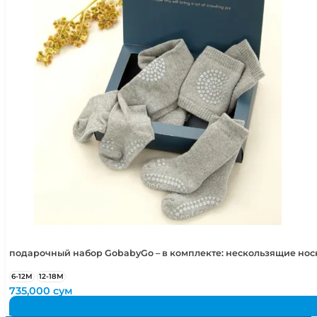
подарочный набор GobabyGo – в комплекте: нескользящие но
6-12М
12-18М
735,000
сум