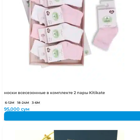
5-6 лет
110-116 см
носки всесезонные в комплекте 2 пары Kitikate
6-12М
18-24М
3-6М
95,000
сум