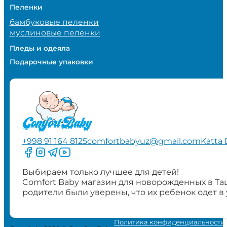
Пеленки
бамбуковые пеленки
муслиновые пеленки
Пледы и одеяла
Подарочные упаковки
+998 91 164 8125
comfortbabyuz@gmail.com
Katta 
Следите за нами на Facebook
Следите за нами в Instagram
Следите за нами в Telegram
Следите за нами в YouTube
Выбираем только лучшее для детей!
Comfort Baby магазин для новорожденных в Та
родители были уверены, что их ребенок одет в
Политика конфиденциальности