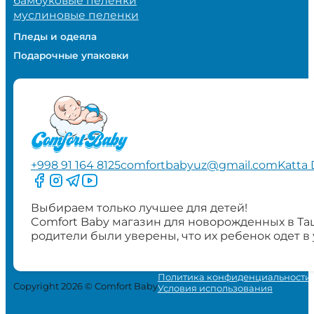
бамбуковые пеленки
муслиновые пеленки
Пледы и одеяла
Подарочные упаковки
+998 91 164 8125
comfortbabyuz@gmail.com
Katta 
Следите за нами на Facebook
Следите за нами в Instagram
Следите за нами в Telegram
Следите за нами в YouTube
Выбираем только лучшее для детей!
Comfort Baby магазин для новорожденных в Та
родители были уверены, что их ребенок одет в
Политика конфиденциальности
Copyright 2026 © Comfort Baby
Условия использования