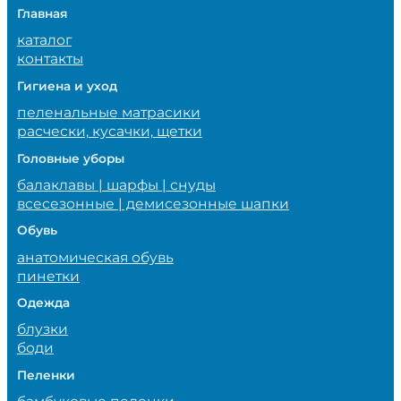
Главная
каталог
контакты
Гигиена и уход
пеленальные матрасики
расчески, кусачки, щетки
Головные уборы
балаклавы | шарфы | снуды
всесезонные | демисезонные шапки
Обувь
анатомическая обувь
пинетки
Одежда
блузки
боди
Пеленки