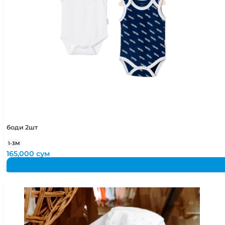
боди 2шт
1-3М
165,000
сум