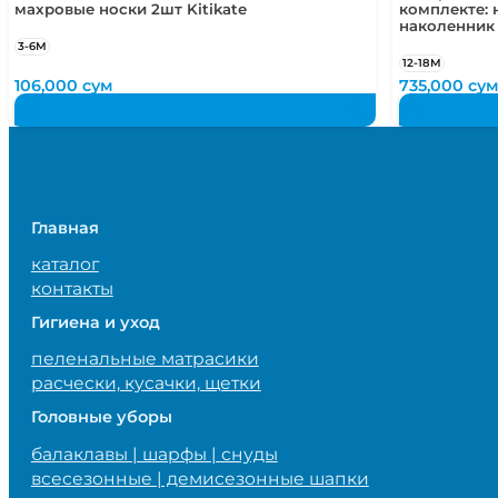
махровые носки 2шт Kitikate
комплекте: 
наколенник
3-6М
12-18М
106,000
сум
735,000
су
Главная
каталог
контакты
Гигиена и уход
пеленальные матрасики
расчески, кусачки, щетки
Головные уборы
балаклавы | шарфы | снуды
всесезонные | демисезонные шапки