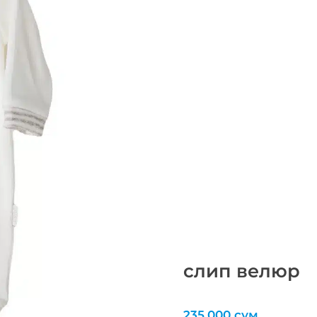
слип велюр
235,000
сум