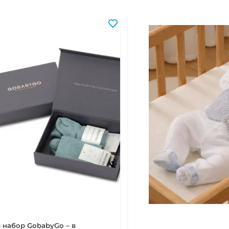
18-24 мес
86-92 см
2-3 года
92-98 см
3-4 года
98-104 см
4-5 лет
104-110 см
5-6 лет
110-116 см
 набор GobabyGo – в