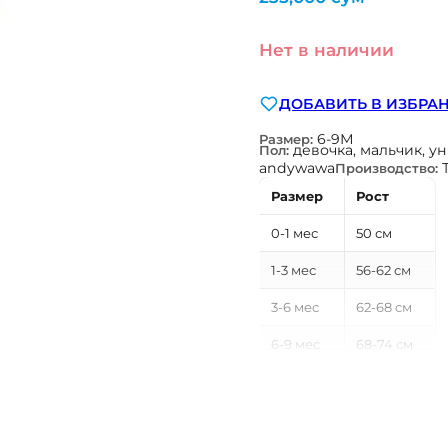
Нет в наличии
ДОБАВИТЬ В ИЗБРА
6-9М
Размер:
девочка, мальчик, у
Пол:
andywawa
Производство:
Размер
Рост
0-1 мес
50 см
1-3 мес
56-62 см
3-6 мес
62-68 см
6-9 мес
68-74 см
9-12 мес
74-80 см
12-18 мес
80-86 см