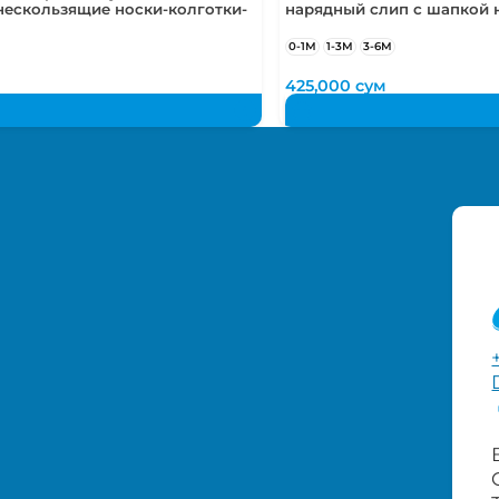
нескользящие носки-колготки-
нарядный слип с шапкой н
0-1М
1-3М
3-6М
м
425,000
сум