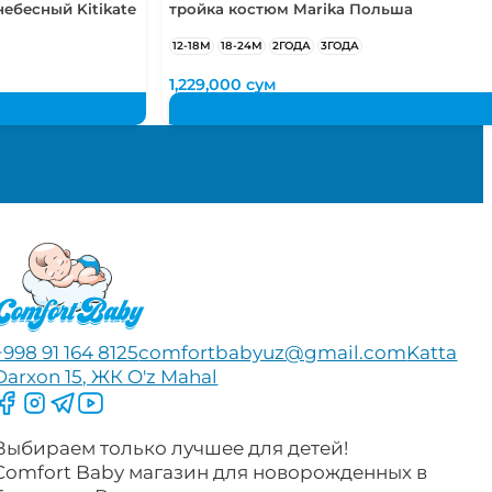
ебесный Kitikate
тройка костюм Marika Польша
12-18М
18-24М
2ГОДА
3ГОДА
1,229,000
сум
+998 91 164 8125
comfortbabyuz@gmail.com
Katta
Darxon 15, ЖК O'z Mahal
Следите за нами на Facebook
Следите за нами в Instagram
Следите за нами в Telegram
Следите за нами в YouTube
Выбираем только лучшее для детей!
Comfort Baby магазин для новорожденных в