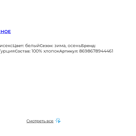
ННОЕ
нисекс
белый
зима, осень
Цвет:
Сезон:
Бренд:
Турция
100% хлопок
8698678944461
Состав:
Артикул:
Смотреть все