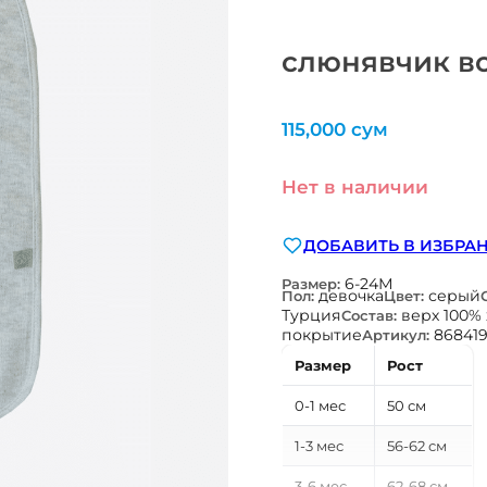
слюнявчик в
115,000
сум
Нет в наличии
ДОБАВИТЬ В ИЗБРА
6-24М
Размер:
девочка
серый
Пол:
Цвет:
Турция
верх 100%
Состав:
покрытие
86841
Артикул:
Размер
Рост
0-1 мес
50 см
1-3 мес
56-62 см
3-6 мес
62-68 см