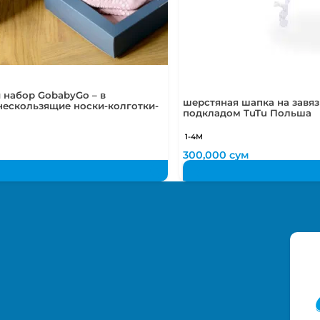
 набор GobabyGo – в
шерстяная шапка на завязк
нескользящие носки-колготки-
подкладом TuTu Польша
1-4М
м
300,000
сум