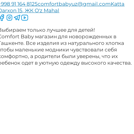
+998 91 164 8125
comfortbabyuz@gmail.com
Katta
Darxon 15, ЖК O'z Mahal
Следите за нами на Facebook
Следите за нами в Instagram
Следите за нами в Telegram
Следите за нами в YouTube
Выбираем только лучшее для детей!
Comfort Baby магазин для новорожденных в
Ташкенте. Все изделия из натурального хлопка
чтобы маленькие модники чувствовали себя
комфортно, а родители были уверены, что их
ребенок одет в уютную одежду высокого качества.