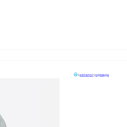
главная
каталог
одежда