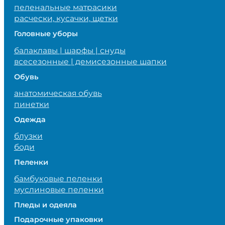
пеленальные матрасики
расчески, кусачки, щетки
Головные уборы
балаклавы | шарфы | снуды
всесезонные | демисезонные шапки
Обувь
анатомическая обувь
пинетки
Одежда
блузки
боди
Пеленки
бамбуковые пеленки
муслиновые пеленки
Пледы и одеяла
Подарочные упаковки