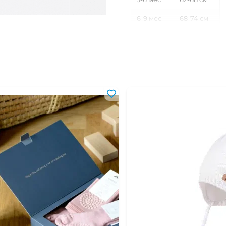
6-9 мес
68-74 см
9-12 мес
74-80 см
12-18 мес
80-86 см
18-24 мес
86-92 см
2-3 года
92-98 см
3-4 года
98-104 см
4-5 лет
104-110 см
5-6 лет
110-116 см