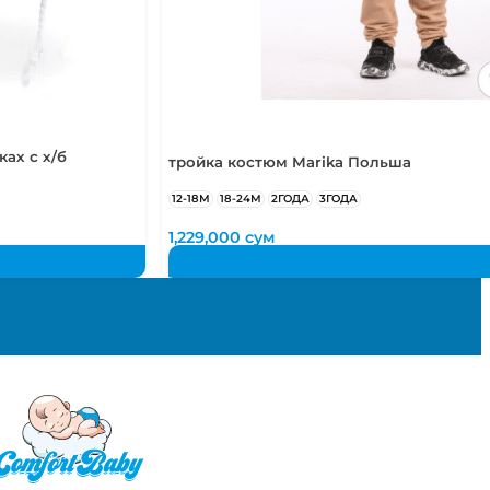
ах с х/б
тройка костюм Marika Польша
12-18М
18-24М
2ГОДА
3ГОДА
1,229,000
сум