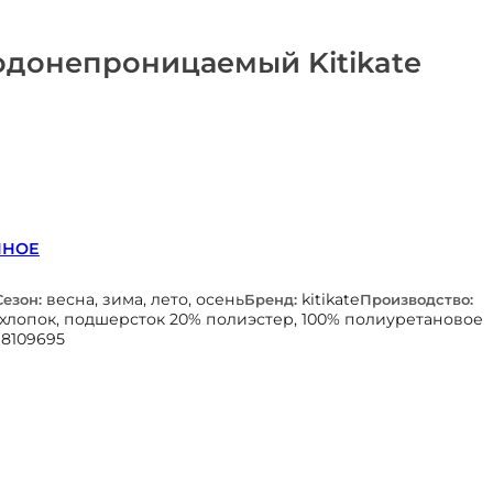
одонепроницаемый Kitikate
ННОЕ
весна, зима, лето, осень
kitikate
Сезон:
Бренд:
Производство:
 хлопок, подшерсток 20% полиэстер, 100% полиуретановое
98109695