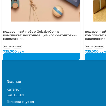
подарочный набор GobabyGo – в
подарочный
комплекте: нескользящие носки-колготки-
комплекте: 
наколенник
наколенник
6-12М
12-18М
6-12М
12-18М
735,000
сум
735,000
су
Главная
каталог
контакты
Гигиена и уход