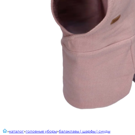
главная
каталог
головные уборы
балаклавы | шарфы | снуды