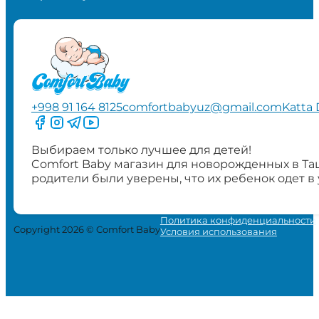
+998 91 164 8125
comfortbabyuz@gmail.com
Katta 
Следите за нами на Facebook
Следите за нами в Instagram
Следите за нами в Telegram
Следите за нами в YouTube
Выбираем только лучшее для детей!
Comfort Baby магазин для новорожденных в Та
родители были уверены, что их ребенок одет в
Политика конфиденциальности
Copyright 2026 © Comfort Baby
Условия использования