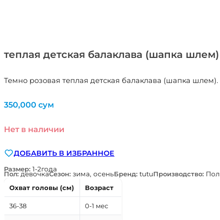
теплая детская балаклава (шапка шлем
Темно розовая теплая детская балаклава (шапка шлем).
350,000
сум
Нет в наличии
ДОБАВИТЬ В ИЗБРАННОЕ
Размер:
1-2года
Пол:
девочка
Сезон:
зима, осень
Бренд:
tutu
Производство:
Пол
Охват головы (см)
Возраст
36-38
0-1 мес