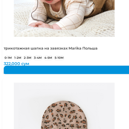
48-50
1,5-2 года
48-52
1,5-4 года
50-52
2-4 года
50-54
2-5 лет
трикотажная шапка на завязках Marika Польша
0-1М
1-2М
2-3М
3-4М
4-5М
5-10М
322,000
сум