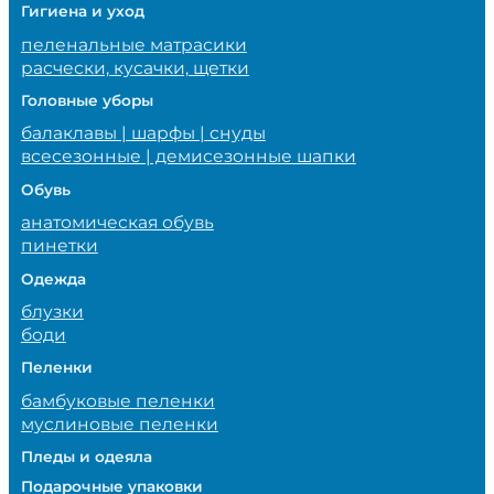
Гигиена и уход
пеленальные матрасики
расчески, кусачки, щетки
Головные уборы
балаклавы | шарфы | снуды
всесезонные | демисезонные шапки
Обувь
анатомическая обувь
пинетки
Одежда
блузки
боди
Пеленки
бамбуковые пеленки
муслиновые пеленки
Пледы и одеяла
Подарочные упаковки