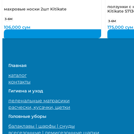
ползунки с 
махровые носки 2шт Kitikate
Kitikate S713
3-6М
3-6М
106,000
сум
175,000
сум
Главная
каталог
контакты
Гигиена и уход
пеленальные матрасики
расчески, кусачки, щетки
Головные уборы
балаклавы | шарфы | снуды
всесезонные | демисезонные шапки