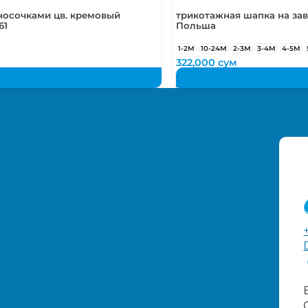
носочками цв. кремовый
трикотажная шапка на зав
61
Польша
1-2М
10-24М
2-3М
3-4М
4-5М
322,000
сум