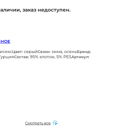
наличии, заказ недоступен.
ННОЕ
нисекс
серый
зима, осень
Цвет:
Сезон:
Бренд:
Турция
95% хлопок, 5% PES
Состав:
Артикул:
Смотреть все