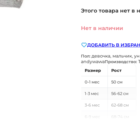
Этого товара нет в 
Нет в наличии
ДОБАВИТЬ В ИЗБРА
девочка, мальчик, у
Пол:
andywawa
Производство:
Размер
Рост
0-1 мес
50 см
1-3 мес
56-62 см
3-6 мес
62-68 см
6-9 мес
68-74 см
9-12 мес
74-80 см
12-18 мес
80-86 см