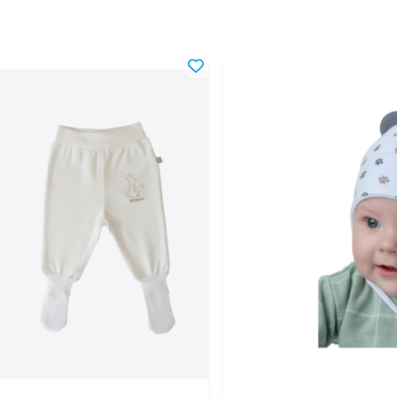
18-24 мес
86-92 см
2-3 года
92-98 см
3-4 года
98-104 см
4-5 лет
104-110 см
5-6 лет
110-116 см