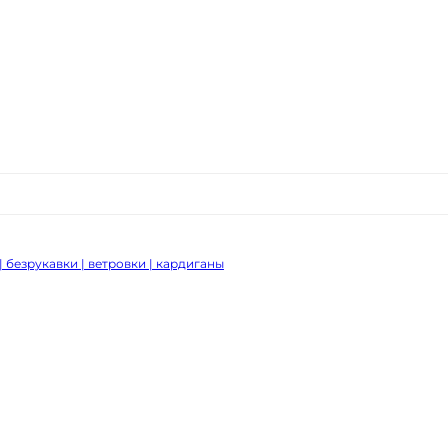
| безрукавки | ветровки | кардиганы