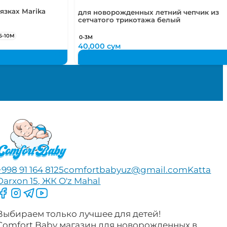
язках Marika
для новорожденных летний чепчик из
сетчатого трикотажа белый
5-10М
0-3М
40,000
сум
+998 91 164 8125
comfortbabyuz@gmail.com
Katta
Darxon 15, ЖК O'z Mahal
Следите за нами на Facebook
Следите за нами в Instagram
Следите за нами в Telegram
Следите за нами в YouTube
Выбираем только лучшее для детей!
Comfort Baby магазин для новорожденных в