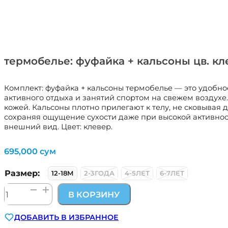
термобелье: фуфайка + кальсоны цв. к
Комплект: фуфайка + кальсоны термобелье — это удобн
активного отдыха и занятий спортом на свежем воздухе
кожей. Кальсоны плотно прилегают к телу, не сковывая
сохраняя ощущение сухости даже при высокой активнос
внешний вид. Цвет: клевер.
695,000
сум
Размер:
12-18М
2-3ГОДА
4-5ЛЕТ
6-7ЛЕТ
Количество
В КОРЗИНУ
товара
термобелье:
ДОБАВИТЬ В ИЗБРАННОЕ
фуфайка