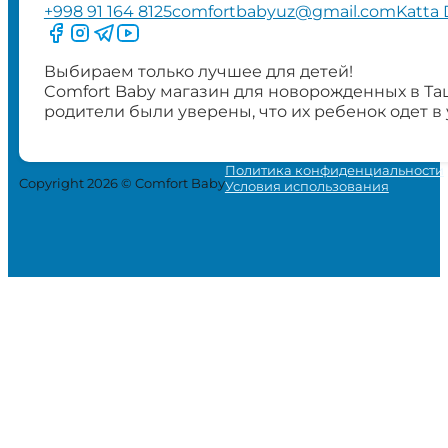
+998 91 164 8125
comfortbabyuz@gmail.com
Katta 
Следите за нами на Facebook
Следите за нами в Instagram
Следите за нами в Telegram
Следите за нами в YouTube
Выбираем только лучшее для детей!
Comfort Baby магазин для новорожденных в Та
родители были уверены, что их ребенок одет в
Политика конфиденциальности
Copyright 2026 © Comfort Baby
Условия использования