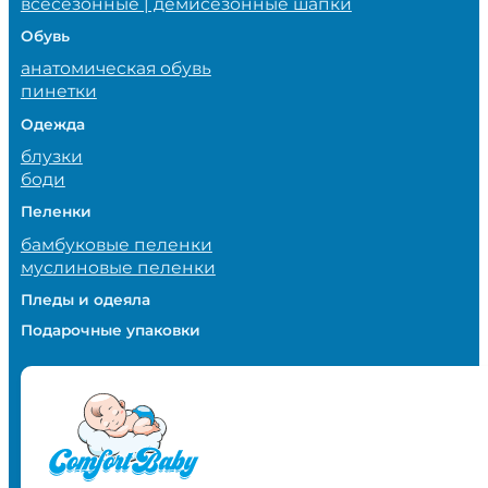
всесезонные | демисезонные шапки
Обувь
анатомическая обувь
пинетки
Одежда
блузки
боди
Пеленки
бамбуковые пеленки
муслиновые пеленки
Пледы и одеяла
Подарочные упаковки