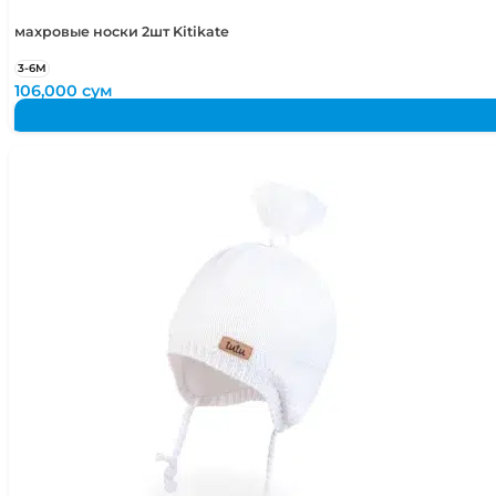
махровые носки 2шт Kitikate
3-6М
106,000
сум